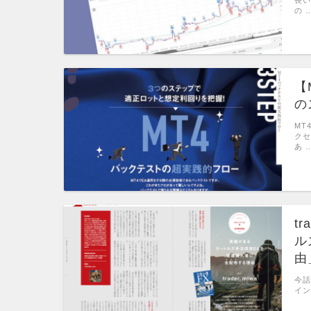
の 
【
の
MT
クセ
あ 
t
ル
由
今話
イン