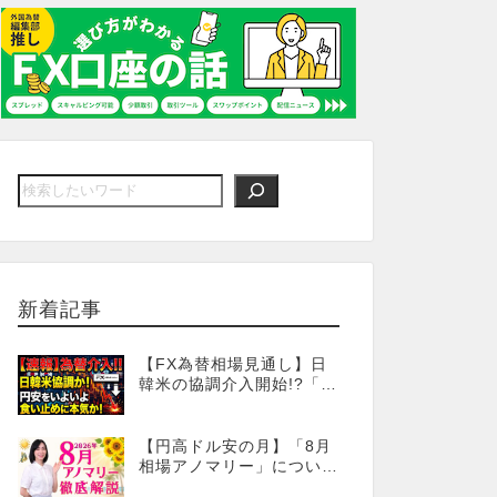
新着記事
【FX為替相場見通し】日
韓米の協調介入開始!?「為
替介入」はココからが本
番!?
【円高ドル安の月】「8月
相場アノマリー」について
徹底解説！