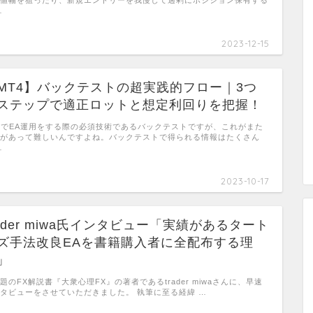
…
2023-12-15
MT4】バックテストの超実践的フロー｜3つ
ステップで適正ロットと想定利回りを把握！
4でEA運用をする際の必須技術であるバックテストですが、これがまた
があって難しいんですよね。バックテストで得られる情報はたくさん
…
2023-10-17
rader miwa氏インタビュー「実績があるタート
ズ手法改良EAを書籍購入者に全配布する理
」
題のFX解説書『大衆心理FX』の著者であるtrader miwaさんに、早速
タビューをさせていただきました。 執筆に至る経緯 …