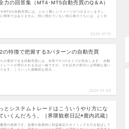
全力の回答集（MT4･MT5自動売買のQ＆A）
4やMT5の自動売買には、とかく難しいイメージがつきまといますし、
に簡単ではありません。特に慣れていない初心者のうちには、よく分
…
2024-01-10
×2の特徴で把握する3パターンの自動売買
ちが選択できる自動売買には、全部で3つのタイプが存在します。 自動
トレードが実行される点は一緒ですが、それ以外の部分には明確な違い
ります。こういった俯瞰的な視点 …
2024-01-09
っとシステムトレードはこういうやり方にな
ていくんだろう。［界隈観察日記◉鹿内武蔵］
履歴の画面です。急騰や急落時に利益確定のタイミングを引き延ばして
値幅を狙ったり、新規エントリーを我慢して過剰にポジション保有する