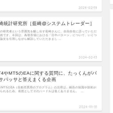
2024-02-19
崎統計研究所［藍崎@システムトレーダー］
の研究者という雰囲気を醸し出す藍崎さんに、自由自在に語っていただ
画です。今回は、為替市場における「日中パターン」について、いくつ
論文を引用しながら解説していただきまし …
2024-02-13
T4やMT5のEAに関する質問に、たっくんがバ
サバッサと答えまくる企画
4/MT5のEA（自動売買用のプログラム）の活用は、独自の知識や技術が
られるため、依然としてそのハードルは低くありません。 …
2024-01-31