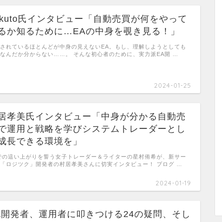
okuto氏インタビュー「自動売買が何をやって
るか知るために…EAの中身を覗き見る！」
されているほとんどが中身の見えないEA。もし、理解しようとしても
なんだか分からない……。 そんな初心者のために、実力派EA開 …
2024-01-25
居孝美氏インタビュー「中身が分かる自動売
で運用と戦略を学びシステムトレーダーとし
成長できる環境を」
での這い上がりを誓う女子トレーダー＆ライターの星村侑希が、新サー
「ロジツク」開発者の村居孝美さんに切実インタビュー！ プログ …
2024-01-19
A開発者、運用者に叩きつける24の疑問、そし