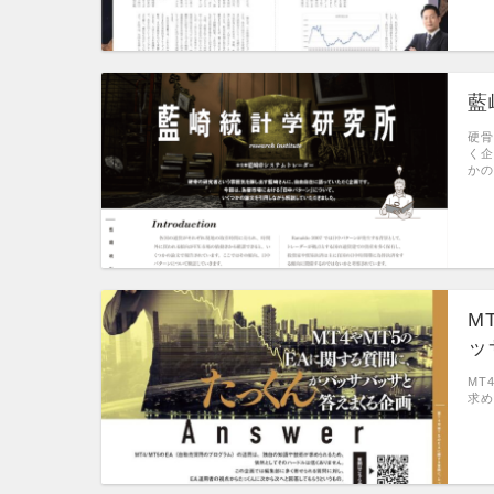
藍
硬骨
く企
かの
M
ッ
MT
求め