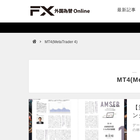
最新記事
MT4(MetaTrader 4)
―
MT4(Me
【
ン
デー
の林