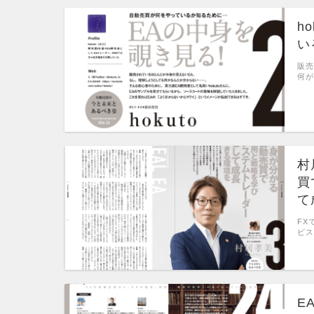
h
い
販売
何が
村
買
て
FX
ビス
E