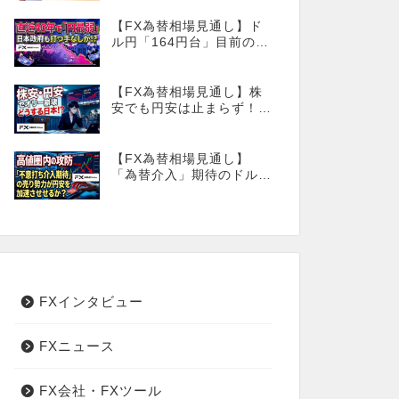
【FX為替相場見通し】ド
ル円「164円台」目前の攻
防が続く！40年で円は最
弱へ！日本は大丈夫か!?
【FX為替相場見通し】株
安でも円安は止まらず！こ
のタイミングでとった日銀
のヤバすぎる行動とは？
【FX為替相場見通し】
「為替介入」期待のドル円
売りが高値圏を維持させ
る!?
FXインタビュー
FXニュース
FX会社・FXツール