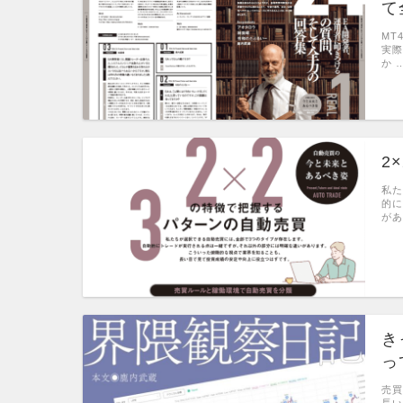
て
MT
実際
か 
2
私た
的に
があ
き
っ
売買
長い