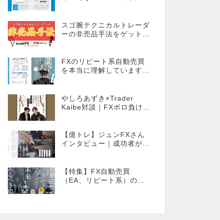
ンライン】
スゴ腕テクニカルトレーダ
ーの非売品手法をゲット！
【外国為替×みんなのFX限
定タイアッププログラム】
FXのリピート系自動売買
を本当に理解しています
か？同じ自動売買でもEA
とは全く違う世界観
やしろあずき×Trader
Kaibe対談｜FXボロ負けな
僕でもEAで成り上がれま
すか？～あの漫画家、自動
売買に挑戦ス～
【億トレ】ジュンFXさん
インタビュー｜成功者が多
いやり方を選んだ。それが
スキャルピングだった
【特集】FX自動売買
（EA、リピート系）の
今、そしてあるべき姿