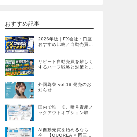
おすすめ記事
2026年版｜FX会社・口座
おすすめ比較／自動売買・
MT4MT5対応業者も網羅
リピート自動売買を難しく
するハーフ戦略と対策とし
てのGPT-Trade
外国為替 vol.18 発売のお
知らせ
国内で唯一※、暗号資産ノ
ックアウトオプション取引
が可能！FX感覚のオプシ
ョン取引 ノックアウトオ
プション［FXTF］
AI自動売買を始めるなら
今！【QUOREA × 岡三オ