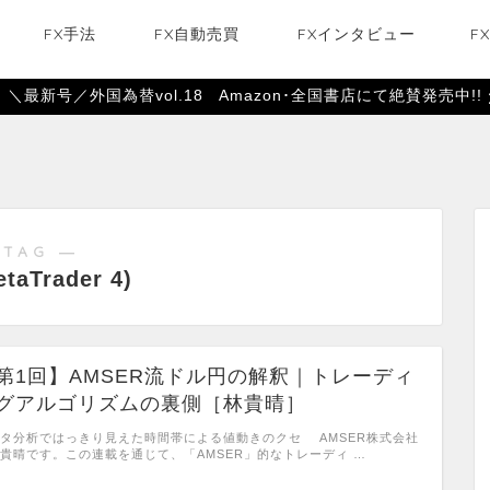
FX手法
FX自動売買
FXインタビュー
F
＼最新号／外国為替vol.18 Amazon･全国書店にて絶賛発売中!!
 TAG ―
taTrader 4)
第1回】AMSER流ドル円の解釈｜トレーディ
グアルゴリズムの裏側［林貴晴］
タ分析ではっきり見えた時間帯による値動きのクセ AMSER株式会社
貴晴です。この連載を通じて、「AMSER」的なトレーディ …