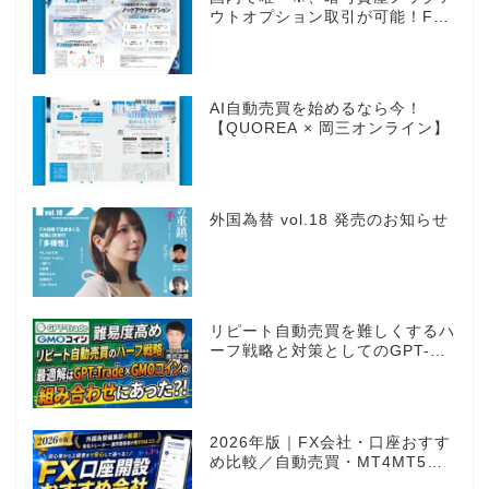
ウトオプション取引が可能！FX
感覚のオプション取引 ノックア
ウトオプション［FXTF］
AI自動売買を始めるなら今！
【QUOREA × 岡三オンライン】
外国為替 vol.18 発売のお知らせ
リピート自動売買を難しくするハ
ーフ戦略と対策としてのGPT-
Trade
2026年版｜FX会社・口座おすす
め比較／自動売買・MT4MT5対
応業者も網羅