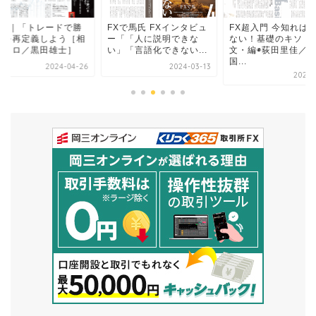
1回｜「トレードで勝
FXで馬氏 FXインタビュ
FX超入門 今知れば
」を再定義しよう［相
ー「「人に説明できな
ない！基礎のキソ［
師クロ／黒田雄士］
い」「言語化できない...
文・編◉荻田里佳／
国...
2024-04-26
2024-03-13
2024-