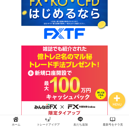
トップページ
外国為替 vol.18
発売のお知らせ
トレードアイデア
最新記事（すべての記事）
MENU
ホーム
トレードアイデア
友だち追加
最新号をチラ見