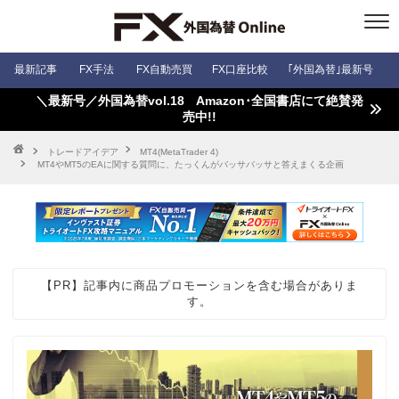
最新記事
FX手法
FX自動売買
FX口座比較
｢外国為替｣最新号
＼最新号／外国為替vol.18 Amazon･全国書店にて絶賛発
売中!!
トレードアイデア
MT4(MetaTrader 4)
MT4やMT5のEAに関する質問に、たっくんがバッサバッサと答えまくる企画
【PR】記事内に商品プロモーションを含む場合がありま
す。