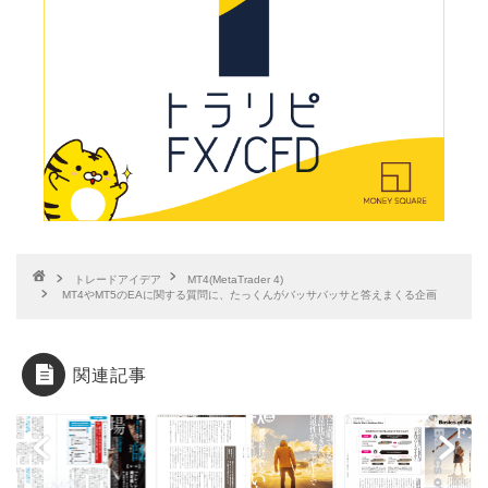
トレードアイデア
MT4(MetaTrader 4)
MT4やMT5のEAに関する質問に、たっくんがバッサバッサと答えまくる企画
関連記事