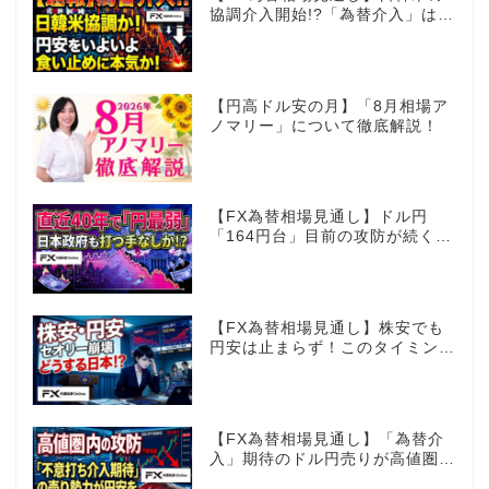
協調介入開始!?「為替介入」はコ
コからが本番!?
【円高ドル安の月】「8月相場ア
ノマリー」について徹底解説！
【FX為替相場見通し】ドル円
「164円台」目前の攻防が続く！
40年で円は最弱へ！日本は大丈
夫か!?
【FX為替相場見通し】株安でも
円安は止まらず！このタイミング
でとった日銀のヤバすぎる行動と
は？
【FX為替相場見通し】「為替介
入」期待のドル円売りが高値圏を
維持させる!?