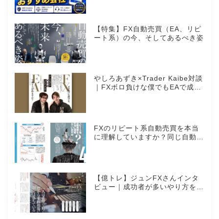
【特集】FX自動売買（EA、リピ
ート系）の今、そしてあるべき姿
やしろあずき×Trader Kaibe対談
｜FXボロ負けな僕でもEAで成り
上がれますか？～あの漫画家、自
動売買に挑戦ス～
FXのリピート系自動売買を本当
に理解していますか？同じ自動売
買でもEAとは全く違う世界観
【億トレ】ジュンFXさんインタ
ビュー｜成功者が多いやり方を選
んだ。それがスキャルピングだっ
た