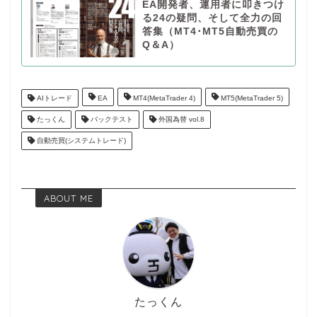
EA開発者、運用者に叩きつけ
る24の疑問、そして全力の回
答集（MT4･MT5自動売買の
Q＆A）
AIトレード
EA
MT4(MetaTrader 4)
MT5(MetaTrader 5)
たっくん
バックテスト
外国為替 vol.8
自動売買(システムトレード)
ABOUT ME
たっくん