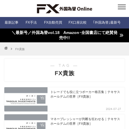
最新記事
FX手法
FX自動売買
FX口座比較
｢外国為替｣最新号
＼最新号／外国為替vol.18 Amazon･全国書店にて絶賛発
売中!!
FX貴族
― TAG ―
FX貴族
トレードでも役に立つポーカー格言集｜テキサス
ホールデムの世界［FX貴族］
2024-07-27
マネープレッシャーが判断を狂わせる｜テキサス
ホールデムの世界［FX貴族］