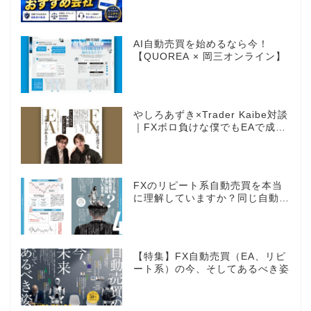
AI自動売買を始めるなら今！
【QUOREA × 岡三オンライン】
やしろあずき×Trader Kaibe対談
｜FXボロ負けな僕でもEAで成り
上がれますか？～あの漫画家、自
動売買に挑戦ス～
FXのリピート系自動売買を本当
に理解していますか？同じ自動売
買でもEAとは全く違う世界観
【特集】FX自動売買（EA、リピ
ート系）の今、そしてあるべき姿