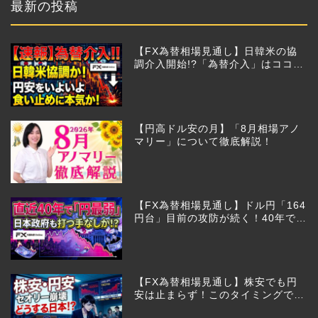
最新の投稿
【FX為替相場見通し】日韓米の協
調介入開始!?「為替介入」はココか
らが本番!?
【円高ドル安の月】「8月相場アノ
マリー」について徹底解説！
【FX為替相場見通し】ドル円「164
円台」目前の攻防が続く！40年で円
は最弱へ！日本は大丈夫か!?
【FX為替相場見通し】株安でも円
安は止まらず！このタイミングでと
った日銀のヤバすぎる行動とは？