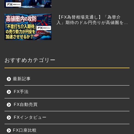
【FX為替相場見通し】「為替介
入」期待のドル円売りが高値圏を維
持させる!?
おすすめカテゴリー
最新記事
FX手法
FX自動売買
FXインタビュー
FX口座比較