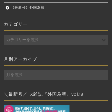
【最新号】外国為替
カテゴリー
カ
テ
ゴ
リ
ー
月別アーカイブ
月
別
ア
ー
カ
＼最新号／FX雑誌『外国為替』vol.18
イ
ブ