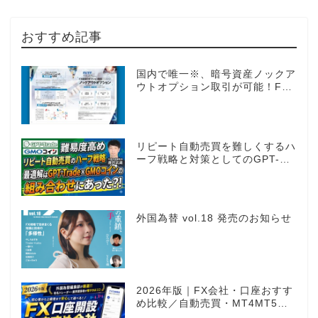
おすすめ記事
国内で唯一※、暗号資産ノックア
ウトオプション取引が可能！FX
感覚のオプション取引 ノックア
ウトオプション［FXTF］
リピート自動売買を難しくするハ
ーフ戦略と対策としてのGPT-
Trade
外国為替 vol.18 発売のお知らせ
2026年版｜FX会社・口座おすす
め比較／自動売買・MT4MT5対
応業者も網羅