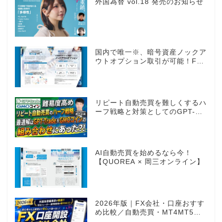
外国為替 vol.18 発売のお知らせ
国内で唯一※、暗号資産ノックア
ウトオプション取引が可能！FX
感覚のオプション取引 ノックア
ウトオプション［FXTF］
リピート自動売買を難しくするハ
ーフ戦略と対策としてのGPT-
Trade
AI自動売買を始めるなら今！
【QUOREA × 岡三オンライン】
2026年版｜FX会社・口座おすす
め比較／自動売買・MT4MT5対
応業者も網羅