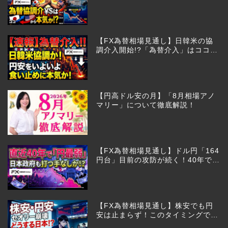
びあるのか!?
【FX為替相場見通し】日韓米の協
調介入開始!?「為替介入」はココか
らが本番!?
【円高ドル安の月】「8月相場アノ
マリー」について徹底解説！
【FX為替相場見通し】ドル円「164
円台」目前の攻防が続く！40年で円
は最弱へ！日本は大丈夫か!?
【FX為替相場見通し】株安でも円
安は止まらず！このタイミングでと
った日銀のヤバすぎる行動とは？