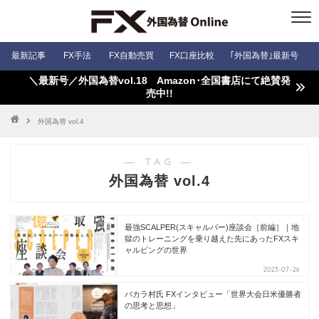
最新記事
FX手法
FX自動売買
FX口座比較
｢外国為替｣最新号
＼最新号／外国為替vol.18 Amazon･全国書店にて絶賛発
売中!!
外国為替 vol.4
― TAG ―
外国為替 vol.4
最強SCALPER(スキャルパー)座談会［前編］｜地
獄のトレーニングを乗り越えた先にあったFXスキ
ャルピングの世界
2023-07-26
バカラ村氏 FXインタビュー「世界大会日米優勝者
の思考と思想」