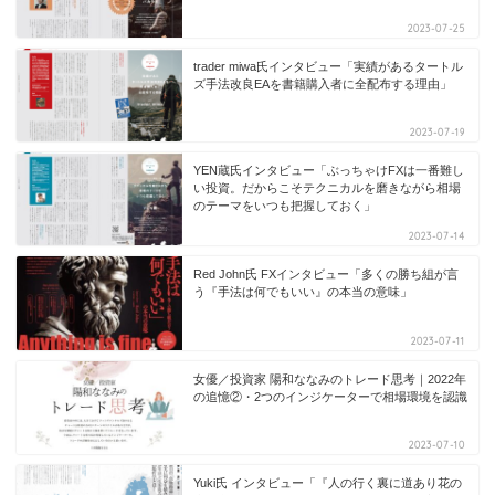
2023-07-25
trader miwa氏インタビュー「実績があるタートル
ズ手法改良EAを書籍購入者に全配布する理由」
2023-07-19
YEN蔵氏インタビュー「ぶっちゃけFXは一番難し
い投資。だからこそテクニカルを磨きながら相場
のテーマをいつも把握しておく」
2023-07-14
Red John氏 FXインタビュー「多くの勝ち組が言
う『手法は何でもいい』の本当の意味」
2023-07-11
女優／投資家 陽和ななみのトレード思考｜2022年
の追憶②・2つのインジケーターで相場環境を認識
2023-07-10
Yuki氏 インタビュー「『人の行く裏に道あり花の