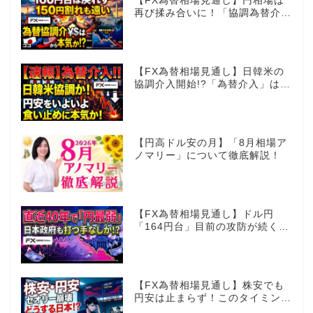
【FX為替相場見通し】円相場は
再び揉み合いに！「協調為替介
入」再びあるのか!?
【FX為替相場見通し】日韓米の
協調介入開始!?「為替介入」はコ
コからが本番!?
【円高ドル安の月】「8月相場ア
ノマリー」について徹底解説！
【FX為替相場見通し】ドル円
「164円台」目前の攻防が続く！
40年で円は最弱へ！日本は大丈
夫か!?
【FX為替相場見通し】株安でも
円安は止まらず！このタイミング
でとった日銀のヤバすぎる行動と