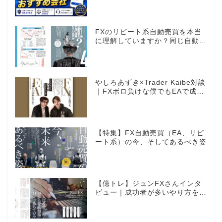
FXのリピート系自動売買を本当
に理解していますか？同じ自動売
買でもEAとは全く違う世界観
やしろあずき×Trader Kaibe対談
｜FXボロ負けな僕でもEAで成り
上がれますか？～あの漫画家、自
動売買に挑戦ス～
【特集】FX自動売買（EA、リピ
ート系）の今、そしてあるべき姿
【億トレ】ジュンFXさんインタ
ビュー｜成功者が多いやり方を選
んだ。それがスキャルピングだっ
た