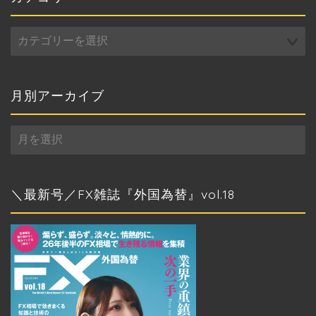
カ
テ
ゴ
リ
ー
月別アーカイブ
月
別
ア
ー
カ
＼最新号／FX雑誌『外国為替』vol.18
イ
ブ