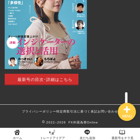
トップページ
外国為替 vol.18
発売のお知らせ
トレードアイデア
最新号の目次･詳細はこちら
最新記事（すべての記事）
プライバシーポリシー
特定商取引法に基づく表記
お問い合わせ
MENU
2022–2026 FX外国為替Online
ホーム
トレードアイデア
友だち追加
最新号をチラ見