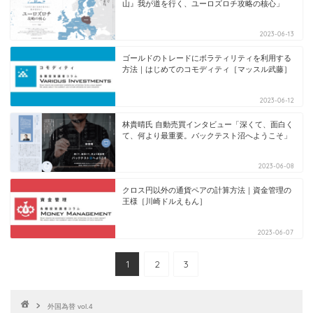
山』我が道を行く、ユーロズロチ攻略の核心」
2023-06-13
ゴールドのトレードにボラティリティを利用する
方法｜はじめてのコモディティ［マッスル武藤］
2023-06-12
林貴晴氏 自動売買インタビュー「深くて、面白く
て、何より最重要。バックテスト沼へようこそ」
2023-06-08
クロス円以外の通貨ペアの計算方法｜資金管理の
王様［川崎ドルえもん］
2023-06-07
1
2
3
外国為替 vol.4