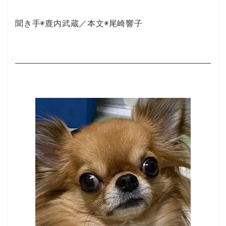
聞き手◉鹿内武蔵／本文◉尾崎響子