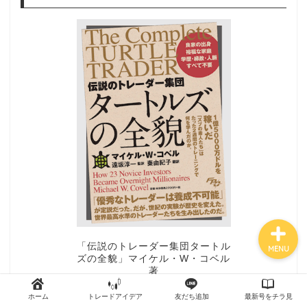
トップページ
外国為替 vol.18
発売のお知らせ
トレードアイデア
最新記事（すべての記事）
「伝説のトレーダー集団タートル
MENU
ズの全貌」マイケル・W・コベル
著
「普通の人たちに優位性があるトレードルールを教
ホーム
トレードアイデア
友だち追加
最新号をチラ見
え込んだら、トレーダーとして成功できるか」とい