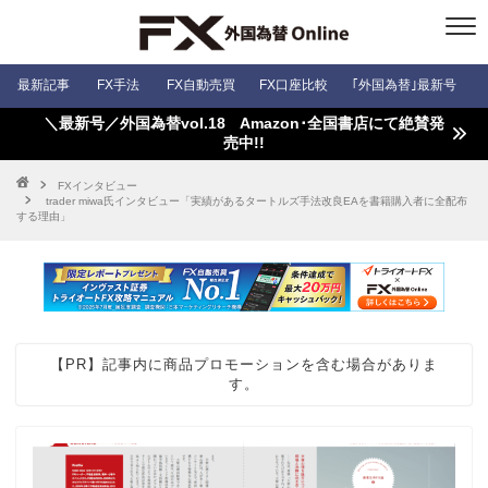
最新記事
FX手法
FX自動売買
FX口座比較
｢外国為替｣最新号
＼最新号／外国為替vol.18 Amazon･全国書店にて絶賛発
売中!!
FXインタビュー
trader miwa氏インタビュー「実績があるタートルズ手法改良EAを書籍購入者に全配布
する理由」
【PR】記事内に商品プロモーションを含む場合がありま
す。