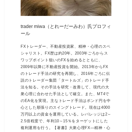
trader miwa（とれーだーみわ）氏プロフィ
ール
FXトレーダー、不動産投資家、精神・心理のスペ
シャリスト。FX歴は約20年。2003年ごろからス
ワップポイント狙いのFXを始めるとともに、
2009年以降に不動産投資を開始。2013年からFX
のトレード手法の研究を再開し、2016年ごろに伝
説のトレーダー集団「タートルズ」のトレード手
法を知る。その手法を研究・改善して、現代の大
衆心理に合わせた手法として確立。また、MT4で
のEA化を実現。主なトレード手法はポンド円を中
心とした順張りのスイングトレード。現在は4000
万円以上の資金を運用している。レバレッジは2～
2.5倍程度で、年利10～15％をターゲットにした
複利運用を行う。【著書】大衆心理FX―精神・心