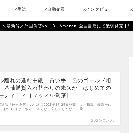
FX手法
FX自動売買
FXインタビュー
F
＼最新号／外国為替vol.18 Amazon･全国書店にて絶賛発売中!!
ル離れの進む中銀、買い手一色のゴールド相
。基軸通貨入れ替わりの未来か｜はじめての
モディティ［マッスル武藤］
X雑誌『外国為替』vol.16（2025年8月25日発売）より転載 最新号の
・お知らせはこちら みんな、久しぶりだな！ 元 …
2026-02-06