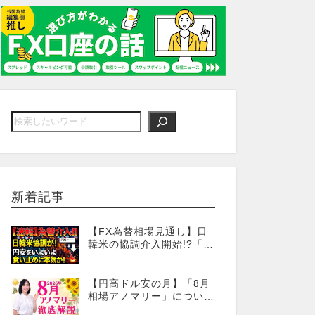
新着記事
【FX為替相場見通し】日
韓米の協調介入開始!?「為
替介入」はココからが本
番!?
【円高ドル安の月】「8月
相場アノマリー」について
徹底解説！