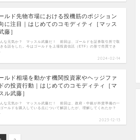
ールド先物市場における投機筋のポジション
向に注目｜はじめてのコモディティ［マッス
武藤］
んな元気か？ マッスル武藤だ！ 前回は、ゴールドを証券取引所で取
きる話をした。今はゴールドを上場投資信託（ETF）の形で売買でき
…
2024-02-14
ールド相場を動かす機関投資家やヘッジファ
ドの投資行動｜はじめてのコモディティ［マ
スル武藤］
んな元気か？ マッスル武藤だ！ 前回は、政府・中銀が外貨準備の一
でゴールドを購入している点について解説したが、理解してくれたか？
…
2023-12-13
1
2