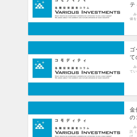
テ
み
値を
ゴ
て
み
てい
金
の
み
託（
げ 