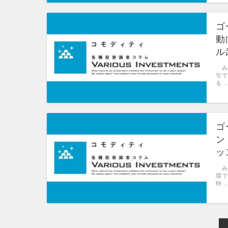
ゴ
動
ル
み
引で
る 
ゴ
ン
ッ
み
環
特 