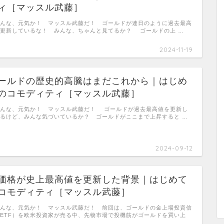
ィ［マッスル武藤］
んな、元気か！ マッスル武藤だ！ ゴールドが連日のように過去最高
更新しているな！ みんな、ちゃんと見てるか？ ゴールドの上 …
2024-11-19
ールドの歴史的高騰はまだこれから｜はじめ
のコモディティ［マッスル武藤］
んな、元気か！ マッスル武藤だ！ ゴールドが過去最高値を更新し
るけど、みんな気づいているか？ ゴールドがここまで上昇すると …
2024-09-12
価格が史上最高値を更新した背景｜はじめて
コモディティ［マッスル武藤］
んな、元気か！ マッスル武藤だ！ 前回は、ゴールドの金上場投資信
ETF）を欧米投資家が売る中、先物市場で投機筋がゴールドを買い上
…