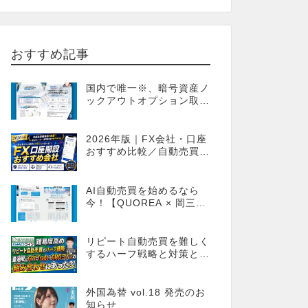
おすすめ記事
国内で唯一※、暗号資産ノ
ックアウトオプション取引
が可能！FX感覚のオプシ
ョン取引 ノックアウトオ
プション［FXTF］
2026年版｜FX会社・口座
おすすめ比較／自動売買・
MT4MT5対応業者も網羅
AI自動売買を始めるなら
今！【QUOREA × 岡三オ
ンライン】
リピート自動売買を難しく
するハーフ戦略と対策とし
てのGPT-Trade
外国為替 vol.18 発売のお
知らせ