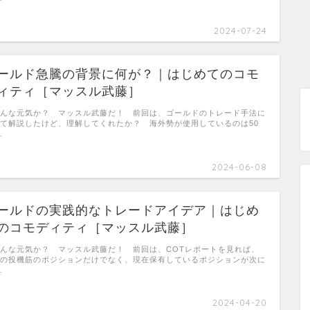
2024-07-24
ールド急騰の背景に何が？｜はじめてのコモ
ィティ［マッスル武藤］
んな元気か？ マッスル武藤だ！ 前回は、ゴールドのトレード手法に
て解説したけど、理解してくれたか？ 海外勢が使用しているのは50
…
2024-06-08
ールドの実践的なトレードアイデア｜はじめ
のコモディティ［マッスル武藤］
んな元気か？ マッスル武藤だ！ 前回は、COTレポートを見れば、
の投機筋のポジションだけでなく、現在保有しているポジションが次に
…
2024-04-20