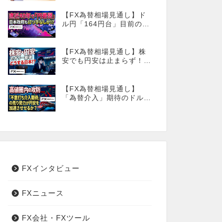
【FX為替相場見通し】ド
ル円「164円台」目前の攻
防が続く！40年で円は最
弱へ！日本は大丈夫か!?
【FX為替相場見通し】株
安でも円安は止まらず！こ
のタイミングでとった日銀
のヤバすぎる行動とは？
【FX為替相場見通し】
「為替介入」期待のドル円
売りが高値圏を維持させ
る!?
FXインタビュー
FXニュース
FX会社・FXツール