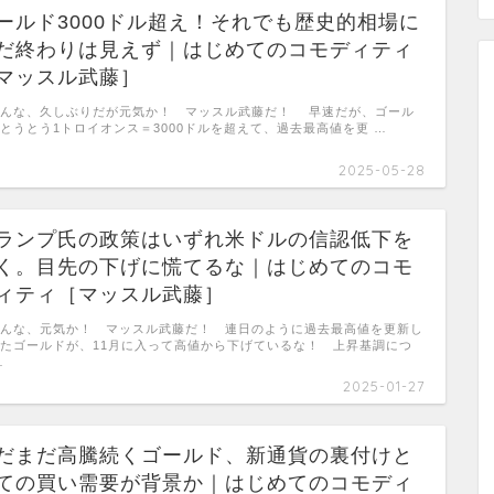
ールド3000ドル超え！それでも歴史的相場に
だ終わりは見えず｜はじめてのコモディティ
マッスル武藤］
んな、久しぶりだが元気か！ マッスル武藤だ！ 早速だが、ゴール
とうとう1トロイオンス＝3000ドルを超えて、過去最高値を更 …
2025-05-28
ランプ氏の政策はいずれ米ドルの信認低下を
く。目先の下げに慌てるな｜はじめてのコモ
ィティ［マッスル武藤］
んな、元気か！ マッスル武藤だ！ 連日のように過去最高値を更新し
たゴールドが、11月に入って高値から下げているな！ 上昇基調につ
…
2025-01-27
だまだ高騰続くゴールド、新通貨の裏付けと
ての買い需要が背景か｜はじめてのコモディ