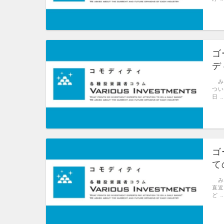
ゴ
デ
み
つい
日 
ゴ
て
み
直近
ど 