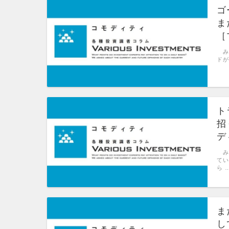
ゴ
ま
［
み
ドが
ト
招
デ
み
てい
ら 
ま
し