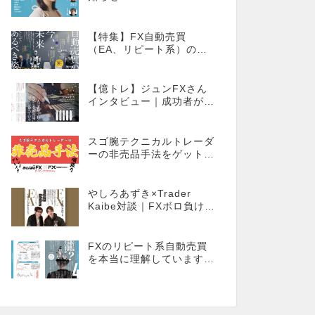
【特集】FX自動売買
（EA、リピート系）の
今、そしてあるべき姿
【億トレ】ジュンFXさん
インタビュー｜成功者が多
いやり方を選んだ。それが
スキャルピングだった
スゴ腕テクニカルトレーダ
ーの非売品手法をゲット！
【外国為替×みんなのFX限
定タイアッププログラム】
やしろあずき×Trader
Kaibe対談｜FXボロ負けな
僕でもEAで成り上がれま
すか？～あの漫画家、自動
売買に挑戦ス～
FXのリピート系自動売買
を本当に理解しています
か？同じ自動売買でもEA
とは全く違う世界観