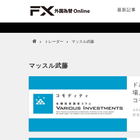
最新記事
トレーダー
マッスル武藤
マッスル武藤
ド
場
コ
※F
目次