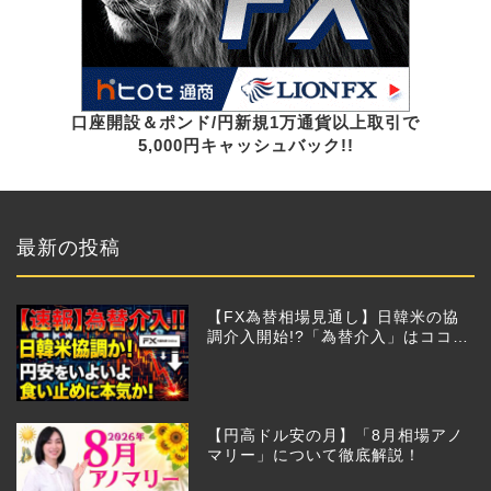
口座開設＆ポンド/円新規1万通貨以上取引で
5,000円キャッシュバック!!
最新の投稿
【FX為替相場見通し】日韓米の協
調介入開始!?「為替介入」はココか
らが本番!?
【円高ドル安の月】「8月相場アノ
マリー」について徹底解説！