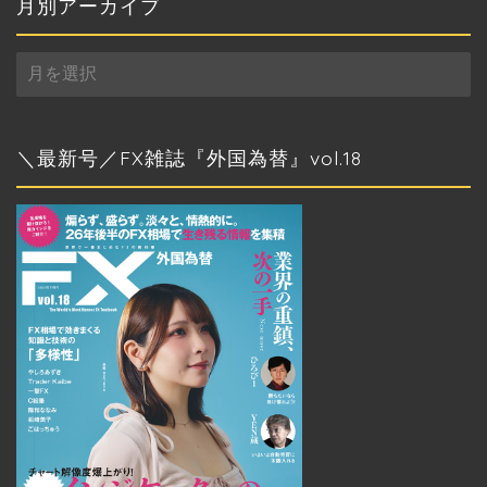
ー
月別アーカイブ
月
別
ア
ー
カ
＼最新号／FX雑誌『外国為替』vol.18
イ
ブ
トップページ