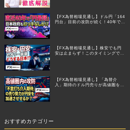
【FX為替相場見通し】ドル円「164
円台」目前の攻防が続く！40年で円
は最弱へ！日本は大丈夫か!?
【FX為替相場見通し】株安でも円
安は止まらず！このタイミングでと
った日銀のヤバすぎる行動とは？
【FX為替相場見通し】「為替介
入」期待のドル円売りが高値圏を維
持させる!?
おすすめカテゴリー