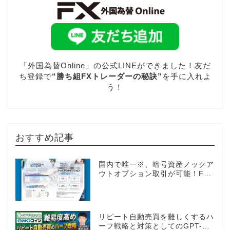
「外国為替Online」の公式LINEができました！友だ
ち登録で
“勝ち組FXトレーダーの秘訣”
を手に入れよ
う！
おすすめ記事
国内で唯一※、暗号資産ノックア
ウトオプション取引が可能！FX
感覚のオプション取引 ノックア
ウトオプション［FXTF］
リピート自動売買を難しくするハ
ーフ戦略と対策としてのGPT-