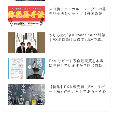
スゴ腕テクニカルトレーダーの非
売品手法をゲット！【外国為替×
みんなのFX限定タイアッププロ
グラム】
やしろあずき×Trader Kaibe対談
｜FXボロ負けな僕でもEAで成り
上がれますか？～あの漫画家、自
動売買に挑戦ス～
FXのリピート系自動売買を本当
に理解していますか？同じ自動売
買でもEAとは全く違う世界観
【特集】FX自動売買（EA、リピ
ート系）の今、そしてあるべき姿