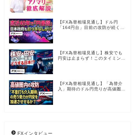
【FX為替相場見通し】ドル円
「164円台」目前の攻防が続く！
40年で円は最弱へ！日本は大丈
夫か!?
【FX為替相場見通し】株安でも
円安は止まらず！このタイミング
でとった日銀のヤバすぎる行動と
は？
【FX為替相場見通し】「為替介
入」期待のドル円売りが高値圏を
維持させる!?
FXインタビュー