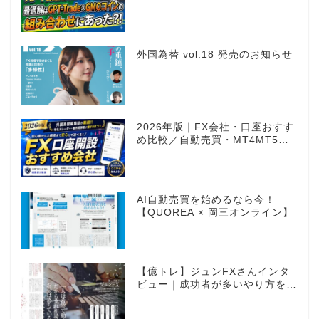
Trade
外国為替 vol.18 発売のお知らせ
2026年版｜FX会社・口座おすす
め比較／自動売買・MT4MT5対
応業者も網羅
AI自動売買を始めるなら今！
【QUOREA × 岡三オンライン】
【億トレ】ジュンFXさんインタ
ビュー｜成功者が多いやり方を選
んだ。それがスキャルピングだっ
た