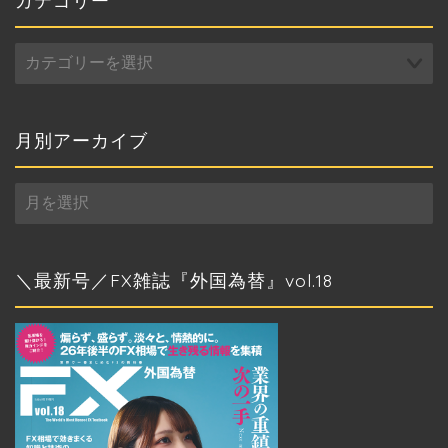
カ
テ
ゴ
リ
ー
月別アーカイブ
月
別
ア
ー
カ
＼最新号／FX雑誌『外国為替』vol.18
イ
ブ