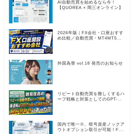
AI自動売買を始めるなら今！
【QUOREA × 岡三オンライン】
2026年版｜FX会社・口座おすす
め比較／自動売買・MT4MT5対
応業者も網羅
外国為替 vol.18 発売のお知らせ
リピート自動売買を難しくするハ
ーフ戦略と対策としてのGPT-
Trade
国内で唯一※、暗号資産ノックア
ウトオプション取引が可能！FX