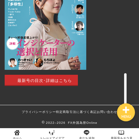
トップページ
外国為替 vol.18
発売のお知らせ
トレードアイデア
最新号の目次･詳細はこちら
最新記事（すべての記事）
プライバシーポリシー
特定商取引法に基づく表記
お問い合わせ
MENU
2022–2026 FX外国為替Online
ホーム
トレードアイデア
友だち追加
最新号をチラ見