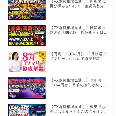
【FX為替相場見通し】円相場は
再び揉み合いに！「協調為替介
入」再びあるのか!?
【FX為替相場見通し】日韓米の
協調介入開始!?「為替介入」はコ
コからが本番!?
【円高ドル安の月】「8月相場ア
ノマリー」について徹底解説！
【FX為替相場見通し】ドル円
「164円台」目前の攻防が続く！
40年で円は最弱へ！日本は大丈
夫か!?
【FX為替相場見通し】株安でも
円安は止まらず！このタイミング