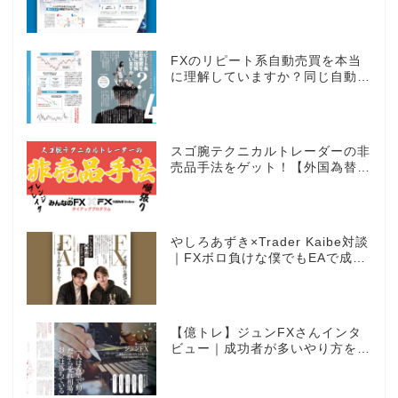
感覚のオプション取引 ノックア
ウトオプション［FXTF］
FXのリピート系自動売買を本当
に理解していますか？同じ自動売
買でもEAとは全く違う世界観
スゴ腕テクニカルトレーダーの非
売品手法をゲット！【外国為替×
みんなのFX限定タイアッププロ
グラム】
やしろあずき×Trader Kaibe対談
｜FXボロ負けな僕でもEAで成り
上がれますか？～あの漫画家、自
動売買に挑戦ス～
【億トレ】ジュンFXさんインタ
ビュー｜成功者が多いやり方を選
んだ。それがスキャルピングだっ
た