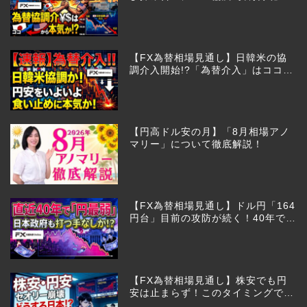
びあるのか!?
【FX為替相場見通し】日韓米の協
調介入開始!?「為替介入」はココか
らが本番!?
【円高ドル安の月】「8月相場アノ
マリー」について徹底解説！
【FX為替相場見通し】ドル円「164
円台」目前の攻防が続く！40年で円
は最弱へ！日本は大丈夫か!?
【FX為替相場見通し】株安でも円
安は止まらず！このタイミングでと
った日銀のヤバすぎる行動とは？