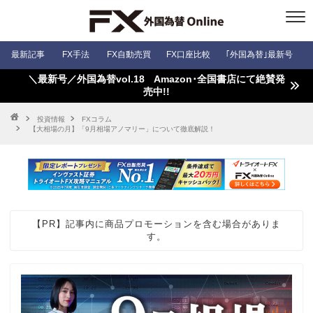
最新記事
FX手法
FX自動売買
FX口座比較
｢外国為替｣最新号
＼最新号／外国為替vol.18 Amazon･全国書店にて絶賛発
売中!!
投資情報
FXコラム
【大相場の月】「9月相場アノマリー」について徹底解説！
【PR】記事内に商品プロモーションを含む場合がありま
す。