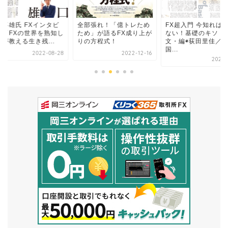
口喜雄氏 FXインタビ
全部張れ！「億トレため
FX超入門 今知れば
ー「FXの世界を熟知し
ため」が語るFX成り上が
ない！基礎のキソ［
が教える生き残...
りの方程式！
文・編◉荻田里佳／
国...
2022-08-28
2022-12-16
2024-