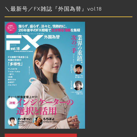
ー
カ
＼最新号／FX雑誌『外国為替』vol.18
イ
ブ
トップページ
外国為替 vol.18
発売のお知らせ