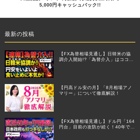
5,000円キャッシュバック!!
最新の投稿
【FX為替相場見通し】日韓米の協
調介入開始!?「為替介入」はココか
らが本番!?
【円高ドル安の月】「8月相場アノ
マリー」について徹底解説！
【FX為替相場見通し】ドル円「164
円台」目前の攻防が続く！40年で円
は最弱へ！日本は大丈夫か!?