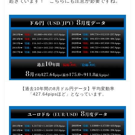
起きています！ こちらにも注意が必要ですね。
【過去10年間の8月ドル円データ】平均変動率
「427.64pipsほど」となっています。