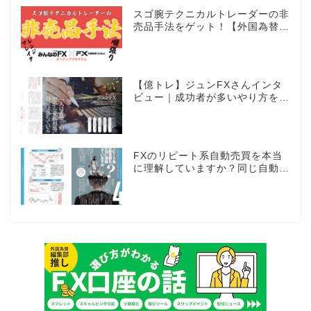
スゴ腕テクニカルトレーダーの非
売品手法をゲット！【外国為替×
みんなのFX限定タイアッププロ
グラム】
【億トレ】ジュンFXさんインタ
ビュー｜成功者が多いやり方を選
んだ。それがスキャルピングだっ
た
FXのリピート系自動売買を本当
に理解していますか？同じ自動売
買でもEAとは全く違う世界観