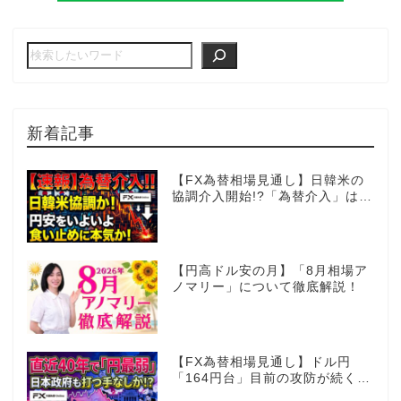
新着記事
【FX為替相場見通し】日韓米の
協調介入開始!?「為替介入」はコ
コからが本番!?
【円高ドル安の月】「8月相場ア
ノマリー」について徹底解説！
【FX為替相場見通し】ドル円
「164円台」目前の攻防が続く！
40年で円は最弱へ！日本は大丈