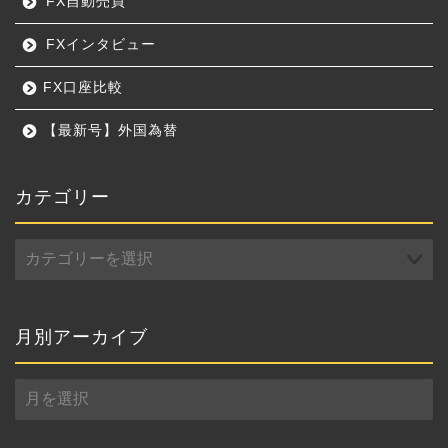
FX自動売買
FXインタビュー
FX口座比較
【最新号】外国為替
カテゴリー
カ
テ
ゴ
リ
ー
月別アーカイブ
月
別
ア