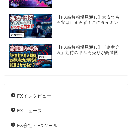
夫か!?
【FX為替相場見通し】株安でも
円安は止まらず！このタイミング
でとった日銀のヤバすぎる行動と
は？
【FX為替相場見通し】「為替介
入」期待のドル円売りが高値圏を
維持させる!?
FXインタビュー
FXニュース
FX会社・FXツール