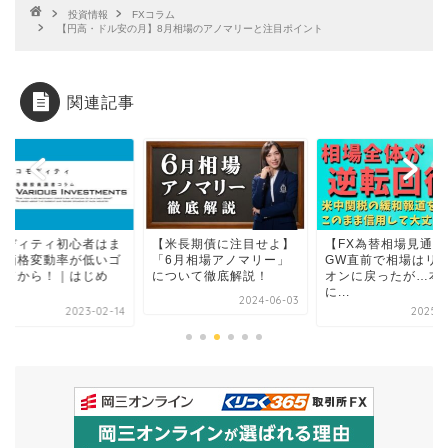
投資情報
FXコラム
【円高・ドル安の月】8月相場のアノマリーと注目ポイント
関連記事
モディティ初心者はま
【米長期債に注目せよ】
【FX為替相場見通し
は価格変動率が低いゴ
「6月相場アノマリー」
GW直前で相場はリ
ルドから！｜はじめ
について徹底解説！
オンに戻ったが…本
.
に...
2024-06-03
2023-02-14
2025-0