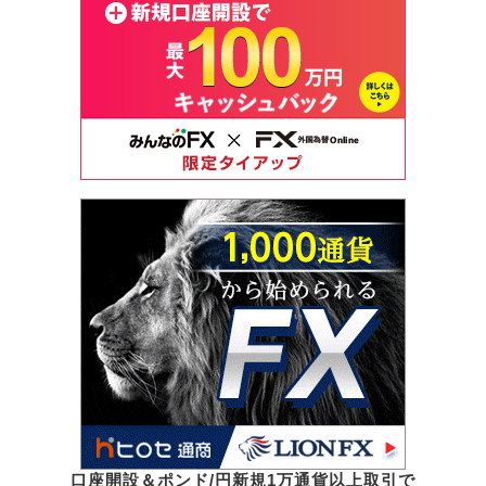
口座開設＆ポンド/円新規1万通貨以上取引で