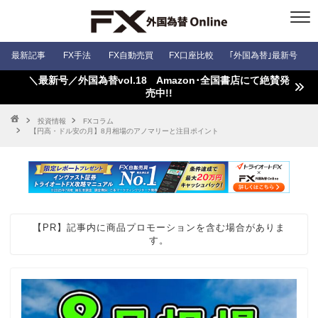
最新記事
FX手法
FX自動売買
FX口座比較
｢外国為替｣最新号
＼最新号／外国為替vol.18 Amazon･全国書店にて絶賛発
売中!!
投資情報
FXコラム
【円高・ドル安の月】8月相場のアノマリーと注目ポイント
【PR】記事内に商品プロモーションを含む場合がありま
す。