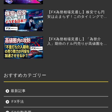
【FX為替相場見通し】株安でも円
安は止まらず！このタイミングでと
った日銀のヤバすぎる行動とは？
【FX為替相場見通し】「為替介
入」期待のドル円売りが高値圏を維
持させる!?
おすすめカテゴリー
最新記事
FX手法