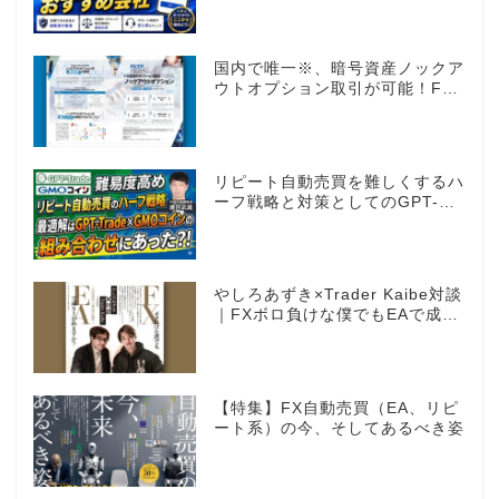
国内で唯一※、暗号資産ノックア
ウトオプション取引が可能！FX
感覚のオプション取引 ノックア
ウトオプション［FXTF］
リピート自動売買を難しくするハ
ーフ戦略と対策としてのGPT-
Trade
やしろあずき×Trader Kaibe対談
｜FXボロ負けな僕でもEAで成り
上がれますか？～あの漫画家、自
動売買に挑戦ス～
【特集】FX自動売買（EA、リピ
ート系）の今、そしてあるべき姿