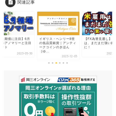
関連記事
米長期債に注目】6月
イギリス・ヘンリー8世
【FX為替見通し】米
場のアノマリーと注目
の低品質銀貨｜アンティ
は、まだまだ強い結
イント
ークコインのきほん
に！
［ゆ...
2023-05-30
2023-0
2023-12-05