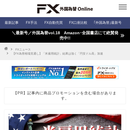
最新記事
FX手法
FX自動売買
FX口座比較
｢外国為替｣最新号
＼最新号／外国為替vol.18 Amazon･全国書店にて絶賛発
売中!!
FXニュース
【FX為替相場見通し】「米雇用統計」結果は強く「円安ドル高」加速
【PR】記事内に商品プロモーションを含む場合がありま
す。