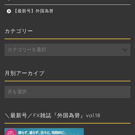
【最新号】外国為替
カテゴリー
カ
テ
ゴ
リ
ー
月別アーカイブ
月
別
ア
ー
カ
＼最新号／FX雑誌『外国為替』vol.18
イ
ブ