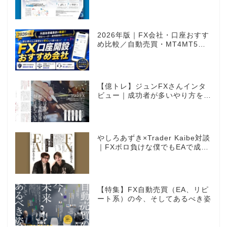
感覚のオプション取引 ノックア
ウトオプション［FXTF］
2026年版｜FX会社・口座おすす
め比較／自動売買・MT4MT5対
応業者も網羅
【億トレ】ジュンFXさんインタ
ビュー｜成功者が多いやり方を選
んだ。それがスキャルピングだっ
た
やしろあずき×Trader Kaibe対談
｜FXボロ負けな僕でもEAで成り
上がれますか？～あの漫画家、自
動売買に挑戦ス～
【特集】FX自動売買（EA、リピ
ート系）の今、そしてあるべき姿