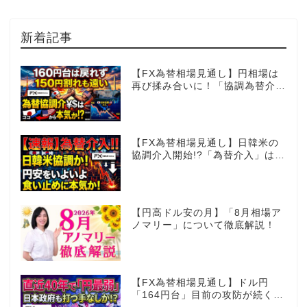
新着記事
【FX為替相場見通し】円相場は
再び揉み合いに！「協調為替介
入」再びあるのか!?
【FX為替相場見通し】日韓米の
協調介入開始!?「為替介入」はコ
コからが本番!?
【円高ドル安の月】「8月相場ア
ノマリー」について徹底解説！
【FX為替相場見通し】ドル円
「164円台」目前の攻防が続く！