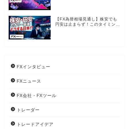
40年で円は最弱へ！日本は大丈
夫か!?
【FX為替相場見通し】株安でも
円安は止まらず！このタイミング
でとった日銀のヤバすぎる行動と
は？
FXインタビュー
FXニュース
FX会社・FXツール
トレーダー
トレードアイデア