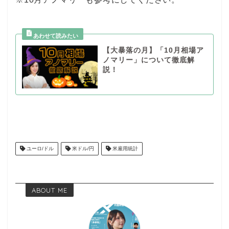
【大暴落の月】「10月相場ア
ノマリー」について徹底解
説！
ユーロ/ドル
米ドル/円
米雇用統計
ABOUT ME