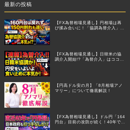
最新の投稿
【FX為替相場見通し】円相場は再
び揉み合いに！「協調為替介入」再
びあるのか!?
【FX為替相場見通し】日韓米の協
調介入開始!?「為替介入」はココか
らが本番!?
【円高ドル安の月】「8月相場アノ
マリー」について徹底解説！
【FX為替相場見通し】ドル円「164
円台」目前の攻防が続く！40年で円
は最弱へ！日本は大丈夫か!?