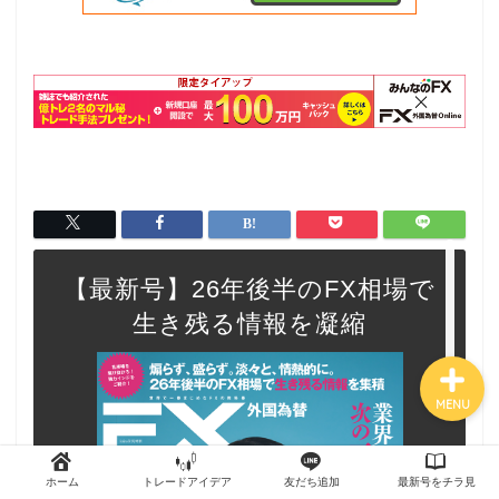
トップページ
外国為替 vol.18
発売のお知らせ
トレードアイデア
最新記事（すべての記事）
【最新号】26年後半のFX相場で
生き残る情報を凝縮
MENU
ホーム
トレードアイデア
友だち追加
最新号をチラ見