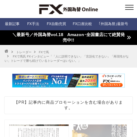
最新記事
FX手法
FX自動売買
FX口座比較
｢外国為替｣最新号
＼最新号／外国為替vol.18 Amazon･全国書店にて絶賛発
売中!!
トレーダー
FXで馬
FXで馬氏 FXインタビュー「「人に説明できない」「言語化できない」「再現性がな
い」トレードで勝ち続けているトレーダーはいない。」
【PR】記事内に商品プロモーションを含む場合がありま
す。