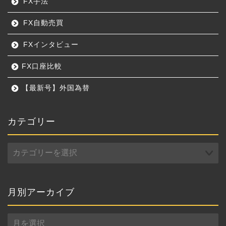
FX手法
FX自動売買
FXインタビュー
FX口座比較
【最新号】外国為替
カテゴリー
カ
テ
ゴ
リ
ー
月別アーカイブ
月