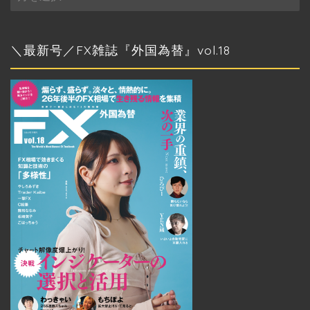
別
ア
ー
カ
＼最新号／FX雑誌『外国為替』vol.18
イ
ブ
トップページ
外国為替 vol.18
発売のお知らせ