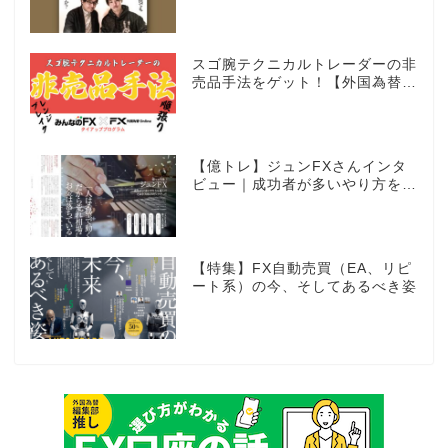
動売買に挑戦ス～
スゴ腕テクニカルトレーダーの非
売品手法をゲット！【外国為替×
みんなのFX限定タイアッププロ
グラム】
【億トレ】ジュンFXさんインタ
ビュー｜成功者が多いやり方を選
んだ。それがスキャルピングだっ
た
【特集】FX自動売買（EA、リピ
ート系）の今、そしてあるべき姿