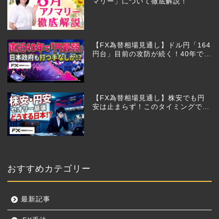
マリー」について徹底解説！
【FX為替相場見通し】ドル円「164
円台」目前の攻防が続く！40年で円
は最弱へ！日本は大丈夫か!?
【FX為替相場見通し】株安でも円
安は止まらず！このタイミングでと
った日銀のヤバすぎる行動とは？
おすすめカテゴリー
最新記事