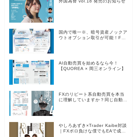
外国為替 vol.18 発売のお知らせ
国内で唯一※、暗号資産ノックア
ウトオプション取引が可能！FX
感覚のオプション取引 ノックア
ウトオプション［FXTF］
AI自動売買を始めるなら今！
【QUOREA × 岡三オンライン】
FXのリピート系自動売買を本当
に理解していますか？同じ自動売
買でもEAとは全く違う世界観
やしろあずき×Trader Kaibe対談
｜FXボロ負けな僕でもEAで成り
上がれますか？～あの漫画家、自