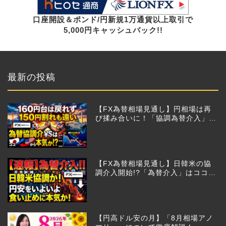
口座開設＆ポンド/円新規1万通貨以上取引で
5,000円キャッシュバック!!
最新の投稿
【FX為替相場見通し】円相場は再
び揉み合いに！「協調為替介入」再
びあるのか!?
【FX為替相場見通し】日韓米の協
調介入開始!?「為替介入」はココか
らが本番!?
【円高ドル安の月】「8月相場アノ