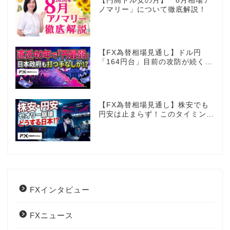
【円高ドル安の月】「8月相場ア
ノマリー」について徹底解説！
【FX為替相場見通し】ドル円
「164円台」目前の攻防が続く！
40年で円は最弱へ！日本は大丈
夫か!?
【FX為替相場見通し】株安でも
円安は止まらず！このタイミング
でとった日銀のヤバすぎる行動と
は？
FXインタビュー
FXニュース