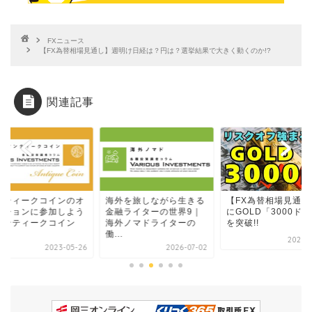
FXニュース
【FX為替相場見通し】週明け日経は？円は？選挙結果で大きく動くのか!?
関連記事
ンティークコインのオ
海外を旅しながら生きる
【FX為替相場見通し
クションに参加しよう
金融ライターの世界9｜
にGOLD「3000ド
アンティークコイン
海外ノマドライターの
を突破!!
.
働...
2025-0
2023-05-26
2026-07-02