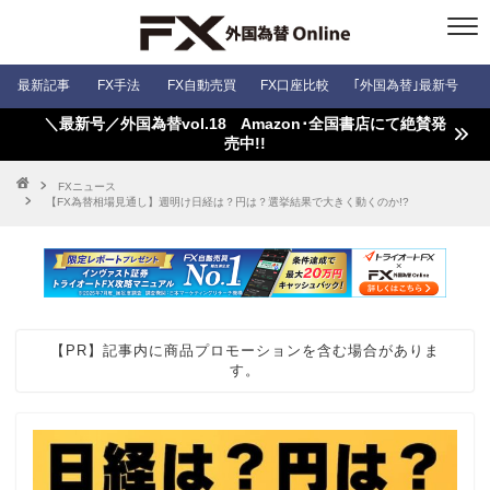
最新記事
FX手法
FX自動売買
FX口座比較
｢外国為替｣最新号
＼最新号／外国為替vol.18 Amazon･全国書店にて絶賛発
売中!!
FXニュース
【FX為替相場見通し】週明け日経は？円は？選挙結果で大きく動くのか!?
【PR】記事内に商品プロモーションを含む場合がありま
す。