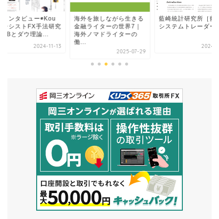
別インタビュー◉Kou
海外を旅しながら生きる
藍崎統計研究所［藍
ベーシストFX手法研究
金融ライターの世界7｜
システムトレーダー
BBとダウ理論...
海外ノマドライターの
働...
2024-11-13
2024-0
2025-07-29