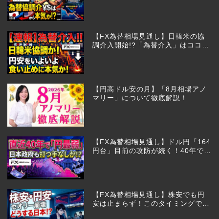
びあるのか!?
【FX為替相場見通し】日韓米の協
調介入開始!?「為替介入」はココか
らが本番!?
【円高ドル安の月】「8月相場アノ
マリー」について徹底解説！
【FX為替相場見通し】ドル円「164
円台」目前の攻防が続く！40年で円
は最弱へ！日本は大丈夫か!?
【FX為替相場見通し】株安でも円
安は止まらず！このタイミングでと
った日銀のヤバすぎる行動とは？