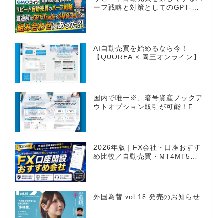
ーフ戦略と対策としてのGPT-
Trade
AI自動売買を始めるなら今！
【QUOREA × 岡三オンライン】
国内で唯一※、暗号資産ノックア
ウトオプション取引が可能！FX
感覚のオプション取引 ノックア
ウトオプション［FXTF］
2026年版｜FX会社・口座おすす
め比較／自動売買・MT4MT5対
応業者も網羅
外国為替 vol.18 発売のお知らせ