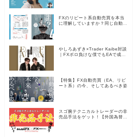
FXのリピート系自動売買を本当
に理解していますか？同じ自動売
買でもEAとは全く違う世界観
やしろあずき×Trader Kaibe対談
｜FXボロ負けな僕でもEAで成り
上がれますか？～あの漫画家、自
動売買に挑戦ス～
【特集】FX自動売買（EA、リピ
ート系）の今、そしてあるべき姿
スゴ腕テクニカルトレーダーの非
売品手法をゲット！【外国為替×
みんなのFX限定タイアッププロ
グラム】