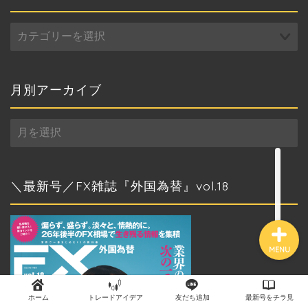
カ
トップページ
テ
ゴ
リ
外国為替 vol.18
ー
月別アーカイブ
発売のお知らせ
月
トレードアイデア
別
ア
ー
最新記事（すべての記事）
カ
＼最新号／FX雑誌『外国為替』vol.18
イ
ブ
MENU
ホーム
トレードアイデア
友だち追加
最新号をチラ見