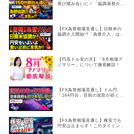
再び揉み合いに！「協調為替介
入」再びあるのか!?
【FX為替相場見通し】日韓米の
協調介入開始!?「為替介入」はコ
コからが本番!?
【円高ドル安の月】「8月相場ア
ノマリー」について徹底解説！
【FX為替相場見通し】ドル円
「164円台」目前の攻防が続く！
40年で円は最弱へ！日本は大丈
夫か!?
【FX為替相場見通し】株安でも
円安は止まらず！このタイミング
でとった日銀のヤバすぎる行動と