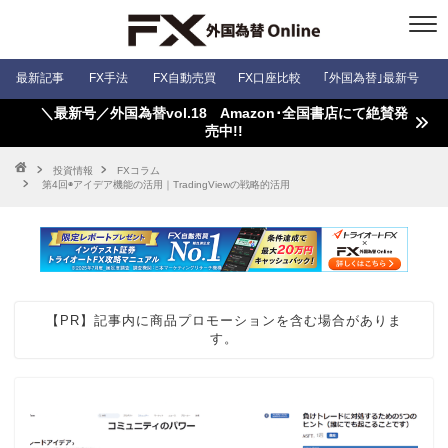
最新記事
FX手法
FX自動売買
FX口座比較
｢外国為替｣最新号
＼最新号／外国為替vol.18 Amazon･全国書店にて絶賛発
売中!!
投資情報
FXコラム
第4回◉アイデア機能の活用｜TradingViewの戦略的活用
【PR】記事内に商品プロモーションを含む場合がありま
す。