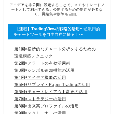
アイデアを非公開に設定することで、メモやトレードノ
ートとして利用できる。公開するための制約が必要な
く、再編集や削除も自由。
【連載】
TradingViewの戦略的活用
〜超汎用的
チャートツールを自由自在に操る！〜
第1回◉横断的なチャート分析をするための
環境構築テクニック
第2回◉アラートの有効活用術
第3回◉シンボル追加機能の活用
第4回◉アイデア機能の活用
第5回◉リプレイ・Paper Tradingの活用
第6回◉チャートレイアウト変更の活用
第7回◉ストラテジーの活用
第8回◉出来高プロファイルの活用
第9回◉スクリーナーの活用