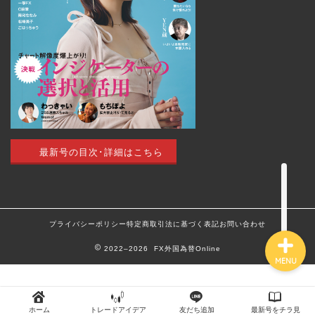
トップページ
外国為替 vol.18
発売のお知らせ
トレードアイデア
最新号の目次･詳細はこちら
最新記事（すべての記事）
プライバシーポリシー
特定商取引法に基づく表記
お問い合わせ
2022–2026 FX外国為替Online
MENU
ホーム
トレードアイデア
友だち追加
最新号をチラ見