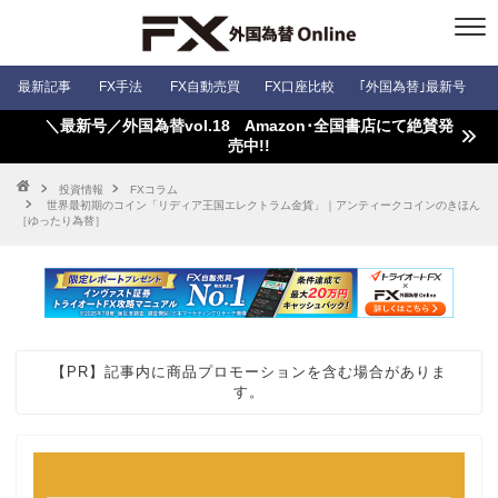
最新記事
FX手法
FX自動売買
FX口座比較
｢外国為替｣最新号
＼最新号／外国為替vol.18 Amazon･全国書店にて絶賛発
売中!!
投資情報
FXコラム
世界最初期のコイン「リディア王国エレクトラム金貨」｜アンティークコインのきほん
［ゆったり為替］
【PR】記事内に商品プロモーションを含む場合がありま
す。