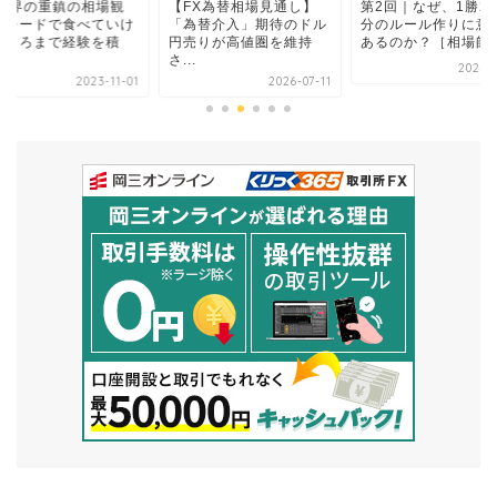
X業界の重鎮の相場観
【FX為替相場見通し】
第2回｜なぜ、1勝2
トレードで食べていけ
「為替介入」期待のドル
分のルール作りに意
ところまで経験を積
円売りが高値圏を維持
あるのか？［相場師ク.
.
さ...
2024-0
2023-11-01
2026-07-11