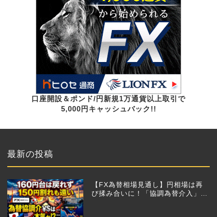
口座開設＆ポンド/円新規1万通貨以上取引で
5,000円キャッシュバック!!
最新の投稿
【FX為替相場見通し】円相場は再
び揉み合いに！「協調為替介入」再
びあるのか!?