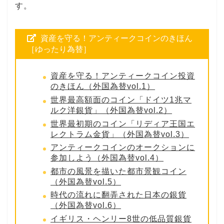
す。
資産を守る！アンティークコインのきほん
［ゆったり為替］
資産を守る！アンティークコイン投資
のきほん（外国為替vol.1）
世界最高額面のコイン「ドイツ1兆マ
ルク洋銀貨」（外国為替vol.2）
世界最初期のコイン「リディア王国エ
レクトラム金貨」（外国為替vol.3）
アンティークコインのオークションに
参加しよう（外国為替vol.4）
都市の風景を描いた都市景観コイン
（外国為替vol.5）
時代の流れに翻弄された日本の銀貨
（外国為替vol.6）
イギリス・ヘンリー8世の低品質銀貨