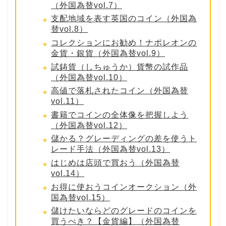
（外国為替vol.7）
支配地域を表す英国のコイン（外国為
替vol.8）
コレクションにお勧め！ナポレオンの
金貨・銀貨（外国為替vol.9）
試鋳貨（しちゅうか）貨幣の試作品
（外国為替vol.10）
高値で落札されたコイン（外国為替
vol.11）
書籍でコインの全体像を把握しよう
（外国為替vol.12）
儲かる？グレーディングの差を使うト
レード手法（外国為替vol.13）
はじめは店頭で買おう（外国為替
vol.14）
お得に使おうコインオークション（外
国為替vol.15）
儲けたいならどのグレードのコインを
買うべき？【金貨編】（外国為替