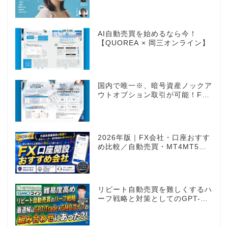
AI自動売買を始めるなら今！
【QUOREA × 岡三オンライン】
国内で唯一※、暗号資産ノックア
ウトオプション取引が可能！FX
感覚のオプション取引 ノックア
ウトオプション［FXTF］
2026年版｜FX会社・口座おすす
め比較／自動売買・MT4MT5対
応業者も網羅
リピート自動売買を難しくするハ
ーフ戦略と対策としてのGPT-
Trade