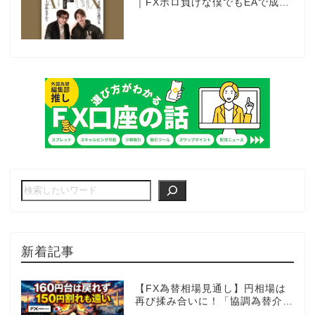
｜FXボロ負けな僕でもEAで成り
上がれますか？～あの漫画家、自
動売買に挑戦ス～
新着記事
【FX為替相場見通し】円相場は
再び揉み合いに！「協調為替介
入」再びあるのか!?