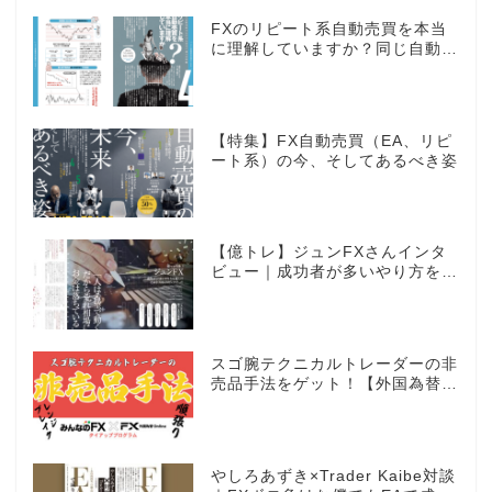
FXのリピート系自動売買を本当
に理解していますか？同じ自動売
買でもEAとは全く違う世界観
【特集】FX自動売買（EA、リピ
ート系）の今、そしてあるべき姿
【億トレ】ジュンFXさんインタ
ビュー｜成功者が多いやり方を選
んだ。それがスキャルピングだっ
た
スゴ腕テクニカルトレーダーの非
売品手法をゲット！【外国為替×
みんなのFX限定タイアッププロ
グラム】
やしろあずき×Trader Kaibe対談