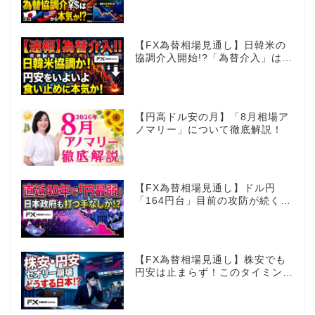
【FX為替相場見通し】日韓米の
協調介入開始!?「為替介入」はコ
コからが本番!?
【円高ドル安の月】「8月相場ア
ノマリー」について徹底解説！
【FX為替相場見通し】ドル円
「164円台」目前の攻防が続く！
40年で円は最弱へ！日本は大丈
夫か!?
【FX為替相場見通し】株安でも
円安は止まらず！このタイミング
でとった日銀のヤバすぎる行動と
は？