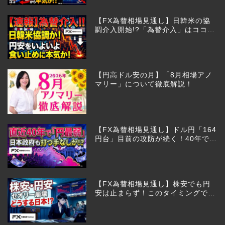
【FX為替相場見通し】日韓米の協
調介入開始!?「為替介入」はココか
らが本番!?
【円高ドル安の月】「8月相場アノ
マリー」について徹底解説！
【FX為替相場見通し】ドル円「164
円台」目前の攻防が続く！40年で円
は最弱へ！日本は大丈夫か!?
【FX為替相場見通し】株安でも円
安は止まらず！このタイミングでと
った日銀のヤバすぎる行動とは？