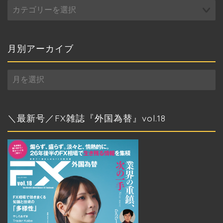
カ
テ
ゴ
リ
ー
月別アーカイブ
月
別
ア
ー
カ
＼最新号／FX雑誌『外国為替』vol.18
イ
ブ