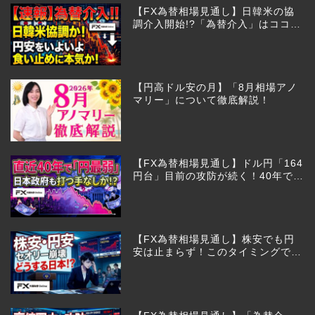
【FX為替相場見通し】日韓米の協
調介入開始!?「為替介入」はココか
らが本番!?
【円高ドル安の月】「8月相場アノ
マリー」について徹底解説！
【FX為替相場見通し】ドル円「164
円台」目前の攻防が続く！40年で円
は最弱へ！日本は大丈夫か!?
【FX為替相場見通し】株安でも円
安は止まらず！このタイミングでと
った日銀のヤバすぎる行動とは？