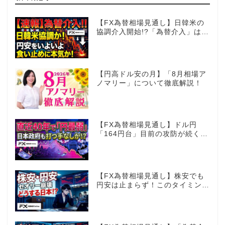
【FX為替相場見通し】日韓米の
協調介入開始!?「為替介入」はコ
コからが本番!?
【円高ドル安の月】「8月相場ア
ノマリー」について徹底解説！
【FX為替相場見通し】ドル円
「164円台」目前の攻防が続く！
40年で円は最弱へ！日本は大丈
夫か!?
【FX為替相場見通し】株安でも
円安は止まらず！このタイミング
でとった日銀のヤバすぎる行動と
は？