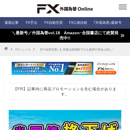
最新記事
FX手法
FX自動売買
FX口座比較
｢外国為替｣最新号
＼最新号／外国為替vol.18 Amazon･全国書店にて絶賛発
売中!!
FXニュース
【FX為替見通し】米国は国債格下げも雇用や賃金は強し！
【PR】記事内に商品プロモーションを含む場合がありま
す。