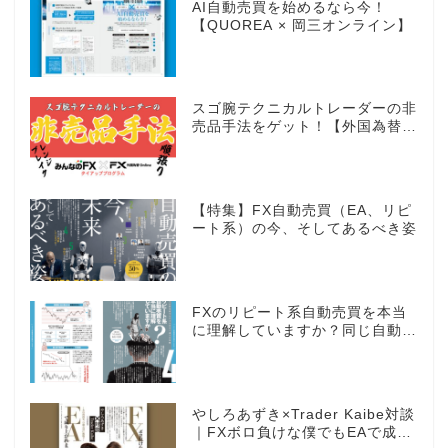
AI自動売買を始めるなら今！
【QUOREA × 岡三オンライン】
スゴ腕テクニカルトレーダーの非
売品手法をゲット！【外国為替×
みんなのFX限定タイアッププロ
グラム】
【特集】FX自動売買（EA、リピ
ート系）の今、そしてあるべき姿
FXのリピート系自動売買を本当
に理解していますか？同じ自動売
買でもEAとは全く違う世界観
やしろあずき×Trader Kaibe対談
｜FXボロ負けな僕でもEAで成り