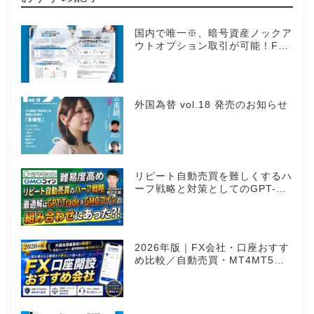
国内で唯一※、暗号資産ノックア
ウトオプション取引が可能！FX
感覚のオプション取引 ノックア
ウトオプション［FXTF］
外国為替 vol.18 発売のお知らせ
リピート自動売買を難しくするハ
ーフ戦略と対策としてのGPT-
Trade
2026年版｜FX会社・口座おすす
め比較／自動売買・MT4MT5対
応業者も網羅