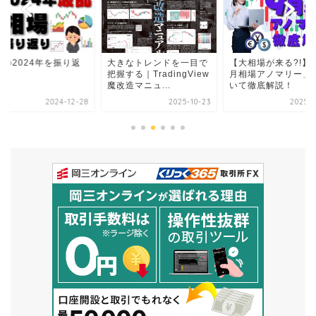
動の2024年を振り返
大きなトレンドを一目で
【大相場が来る?!】
！
把握する｜TradingView
月相場アノマリー」
魔改造マニュ...
いて徹底解説！
2024-12-28
2025-10-23
2025-0