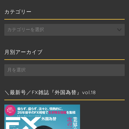
カテゴリー
カ
テ
ゴ
リ
ー
月別アーカイブ
月
別
ア
ー
カ
＼最新号／FX雑誌『外国為替』vol.18
イ
ブ