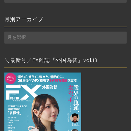
ゴ
リ
ー
月別アーカイブ
月
別
ア
ー
カ
＼最新号／FX雑誌『外国為替』vol.18
イ
ブ