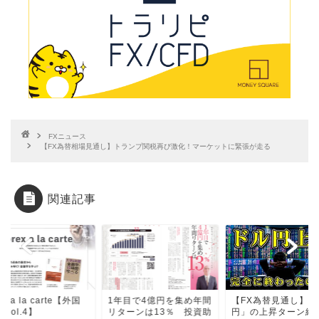
FXニュース
【FX為替相場見通し】トランプ関税再び激化！マーケットに緊張が走る
関連記事
ex a la carte【外国
1年目で4億円を集め年間
【FX為替見通し】「
 vol.4】
リターンは13％ 投資助
円」の上昇ターン終