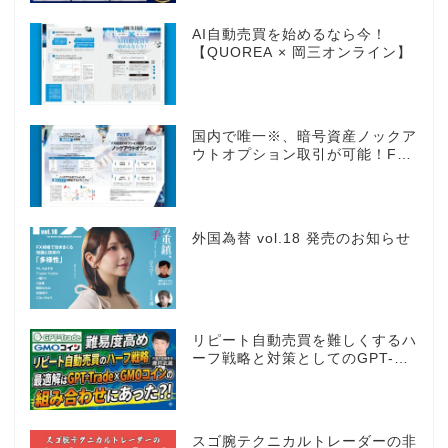
AI自動売買を始めるなら今！
【QUOREA × 岡三オンライン】
国内で唯一※、暗号資産ノックア
ウトオプション取引が可能！FX
感覚のオプション取引 ノックア
ウトオプション［FXTF］
外国為替 vol.18 発売のお知らせ
リピート自動売買を難しくするハ
ーフ戦略と対策としてのGPT-
Trade
スゴ腕テクニカルトレーダーの非