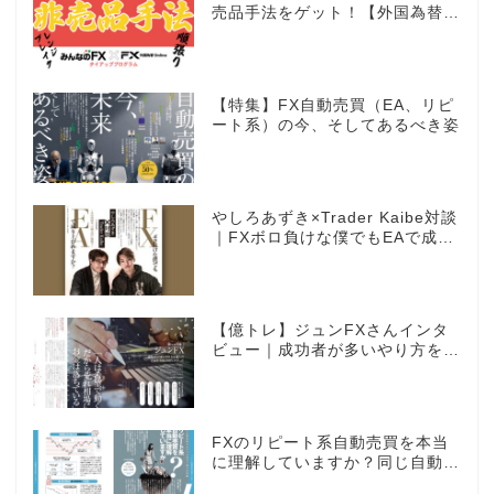
売品手法をゲット！【外国為替×
みんなのFX限定タイアッププロ
グラム】
【特集】FX自動売買（EA、リピ
ート系）の今、そしてあるべき姿
やしろあずき×Trader Kaibe対談
｜FXボロ負けな僕でもEAで成り
上がれますか？～あの漫画家、自
動売買に挑戦ス～
【億トレ】ジュンFXさんインタ
ビュー｜成功者が多いやり方を選
んだ。それがスキャルピングだっ
た
FXのリピート系自動売買を本当
に理解していますか？同じ自動売
買でもEAとは全く違う世界観