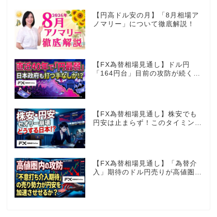
【円高ドル安の月】「8月相場ア
ノマリー」について徹底解説！
【FX為替相場見通し】ドル円
「164円台」目前の攻防が続く！
40年で円は最弱へ！日本は大丈
夫か!?
【FX為替相場見通し】株安でも
円安は止まらず！このタイミング
でとった日銀のヤバすぎる行動と
は？
【FX為替相場見通し】「為替介
入」期待のドル円売りが高値圏を
維持させる!?