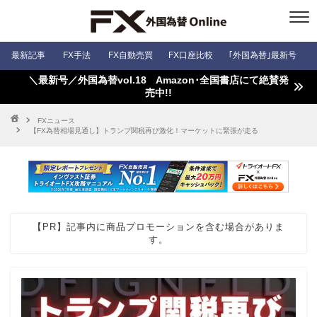
最新記事
FX手法
FX自動売買
FX口座比較
｢外国為替｣最新号
＼最新号／外国為替vol.18 Amazon･全国書店にて絶賛発
売中!!
FXニュース
【FX為替相場見通し】トランプ関税再び激化！マーケットに緊張が走る
【PR】記事内に商品プロモーションを含む場合がありま
す。