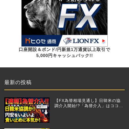
口座開設＆ポンド/円新規1万通貨以上取引で
5,000円キャッシュバック!!
最新の投稿
【FX為替相場見通し】日韓米の協
調介入開始!?「為替介入」はココか
らが本番!?