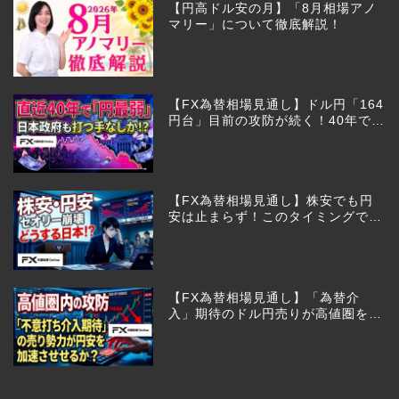
【円高ドル安の月】「8月相場アノ
マリー」について徹底解説！
【FX為替相場見通し】ドル円「164
円台」目前の攻防が続く！40年で円
は最弱へ！日本は大丈夫か!?
【FX為替相場見通し】株安でも円
安は止まらず！このタイミングでと
った日銀のヤバすぎる行動とは？
【FX為替相場見通し】「為替介
入」期待のドル円売りが高値圏を維
持させる!?