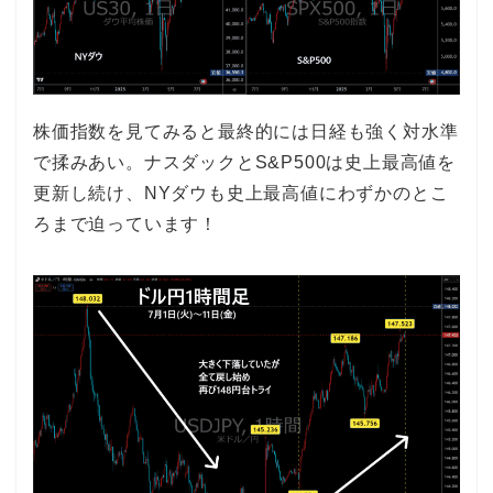
株価指数を見てみると最終的には日経も強く対水準
で揉みあい。ナスダックとS&P500は史上最高値を
更新し続け、NYダウも史上最高値にわずかのとこ
ろまで迫っています！