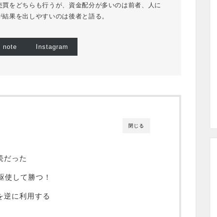
売買をどちらも行うが、資金配分が多いのは前者、人に
が結果を出しやすいのは後者と語る。
note
Instagram
閉じる
続だった
駆使して勝つ！
を逆に利用する