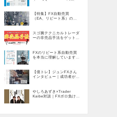
ンライン】
【特集】FX自動売買
（EA、リピート系）の
今、そしてあるべき姿
スゴ腕テクニカルトレーダ
ーの非売品手法をゲット！
【外国為替×みんなのFX限
定タイアッププログラム】
FXのリピート系自動売買
を本当に理解しています
か？同じ自動売買でもEA
とは全く違う世界観
【億トレ】ジュンFXさん
インタビュー｜成功者が多
いやり方を選んだ。それが
スキャルピングだった
やしろあずき×Trader
Kaibe対談｜FXボロ負けな
僕でもEAで成り上がれま
すか？～あの漫画家、自動
売買に挑戦ス～