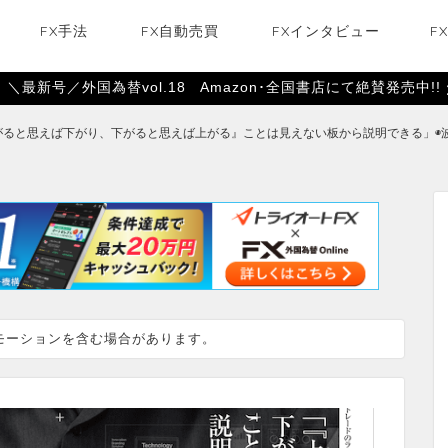
FX手法
FX自動売買
FXインタビュー
F
＼最新号／外国為替vol.18 Amazon･全国書店にて絶賛発売中!!
ると思えば下がり、下がると思えば上がる』ことは見えない板から説明できる」◉波の
モーションを含む場合があります。