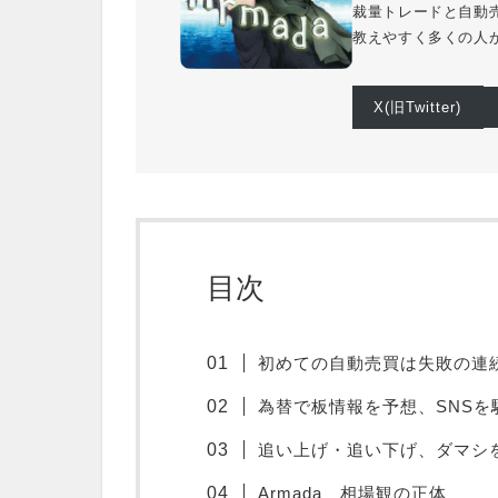
裁量トレードと自動
教えやすく多くの人
X(旧Twitter)
目次
初めての自動売買は失敗の連
為替で板情報を予想、SNSを
追い上げ・追い下げ、ダマシ
Armada 相場観の正体