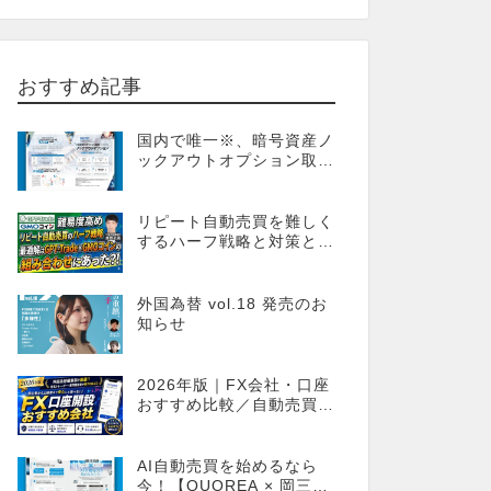
おすすめ記事
国内で唯一※、暗号資産ノ
ックアウトオプション取引
が可能！FX感覚のオプシ
ョン取引 ノックアウトオ
プション［FXTF］
リピート自動売買を難しく
するハーフ戦略と対策とし
てのGPT-Trade
外国為替 vol.18 発売のお
知らせ
2026年版｜FX会社・口座
おすすめ比較／自動売買・
MT4MT5対応業者も網羅
AI自動売買を始めるなら
今！【QUOREA × 岡三オ