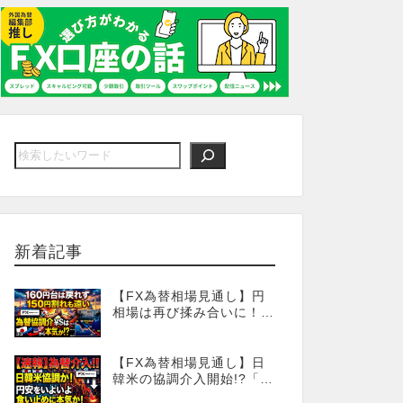
新着記事
【FX為替相場見通し】円
相場は再び揉み合いに！
「協調為替介入」再びある
のか!?
【FX為替相場見通し】日
韓米の協調介入開始!?「為
替介入」はココからが本