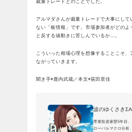
裁量トレードとのことでした。
アルマダさんが裁量トレードで大事にして
ない「板情報」です。市場参加者がどのよ
と反する値動きに苦しんでいるか…。
こういった相場心理を想像することこそ、
ながっていきます。
聞き手◉鹿内武蔵／本文◉荻田里佳
波のゆくさきΣA
専業投資家歴5年目、
ローバルマクロ分析