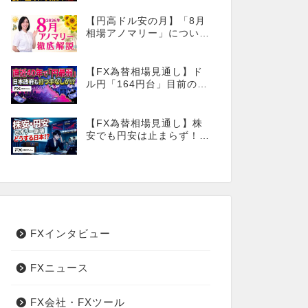
番!?
【円高ドル安の月】「8月
相場アノマリー」について
徹底解説！
【FX為替相場見通し】ド
ル円「164円台」目前の攻
防が続く！40年で円は最
弱へ！日本は大丈夫か!?
【FX為替相場見通し】株
安でも円安は止まらず！こ
のタイミングでとった日銀
のヤバすぎる行動とは？
FXインタビュー
FXニュース
FX会社・FXツール