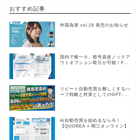
おすすめ記事
外国為替 vol.18 発売のお知らせ
国内で唯一※、暗号資産ノックア
ウトオプション取引が可能！FX
感覚のオプション取引 ノックア
ウトオプション［FXTF］
リピート自動売買を難しくするハ
ーフ戦略と対策としてのGPT-
Trade
AI自動売買を始めるなら今！
【QUOREA × 岡三オンライン】