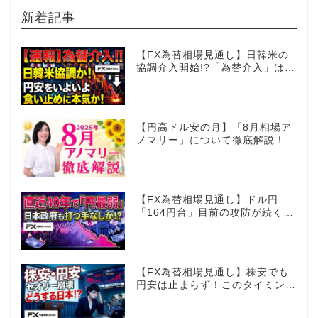
新着記事
【FX為替相場見通し】日韓米の
協調介入開始!?「為替介入」はコ
コからが本番!?
【円高ドル安の月】「8月相場ア
ノマリー」について徹底解説！
【FX為替相場見通し】ドル円
「164円台」目前の攻防が続く！
40年で円は最弱へ！日本は大丈
夫か!?
【FX為替相場見通し】株安でも
円安は止まらず！このタイミング
でとった日銀のヤバすぎる行動と
は？