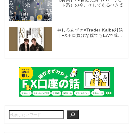
ート系）の今、そしてあるべき姿
やしろあずき×Trader Kaibe対談
｜FXボロ負けな僕でもEAで成り
上がれますか？～あの漫画家、自
動売買に挑戦ス～