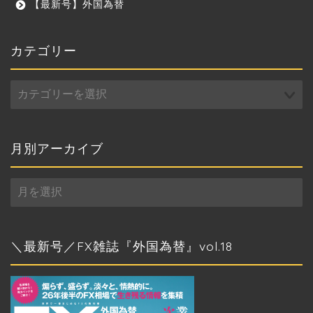
【最新号】外国為替
カテゴリー
カ
テ
ゴ
リ
ー
月別アーカイブ
月
別
ア
ー
カ
＼最新号／FX雑誌『外国為替』vol.18
イ
ブ