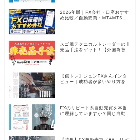
2026年版｜FX会社・口座おすす
め比較／自動売買・MT4MT5対
応業者も網羅
スゴ腕テクニカルトレーダーの非
売品手法をゲット！【外国為替×
みんなのFX限定タイアッププロ
グラム】
【億トレ】ジュンFXさんインタ
ビュー｜成功者が多いやり方を選
んだ。それがスキャルピングだっ
た
FXのリピート系自動売買を本当
に理解していますか？同じ自動売
買でもEAとは全く違う世界観
【特集】FX自動売買（EA、リピ