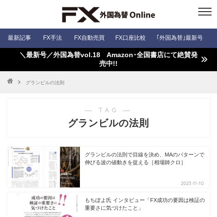
最新記事
FX手法
FX自動売買
FX口座比較
｢外国為替｣最新号
＼最新号／外国為替vol.18 Amazon･全国書店にて絶賛発
売中!!
グランビルの法則
― TAG ―
グランビルの法則
グランビルの法則で目線を決め、MAのパターンで
伸びる波の値動きを捉える［相場師クロ］
2023-11-10
もちぽよ氏 インタビュー「FX成功の要因は検証の
重要さに気づけたこと」