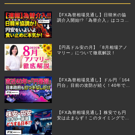
【FX為替相場見通し】日韓米の協
調介入開始!?「為替介入」はココか
らが本番!?
【円高ドル安の月】「8月相場アノ
マリー」について徹底解説！
【FX為替相場見通し】ドル円「164
円台」目前の攻防が続く！40年で円
は最弱へ！日本は大丈夫か!?
【FX為替相場見通し】株安でも円
安は止まらず！このタイミングでと
った日銀のヤバすぎる行動とは？