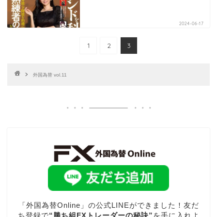
2024-06-17
1
2
3
外国為替 vol.11
「外国為替Online」の公式LINEができました！友だ
ち登録で
“勝ち組FXトレーダーの秘訣”
を手に入れよ