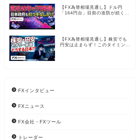
【FX為替相場見通し】ドル円
「164円台」目前の攻防が続く！
40年で円は最弱へ！日本は大丈
夫か!?
【FX為替相場見通し】株安でも
円安は止まらず！このタイミング
でとった日銀のヤバすぎる行動と
は？
FXインタビュー
FXニュース
FX会社・FXツール
トレーダー