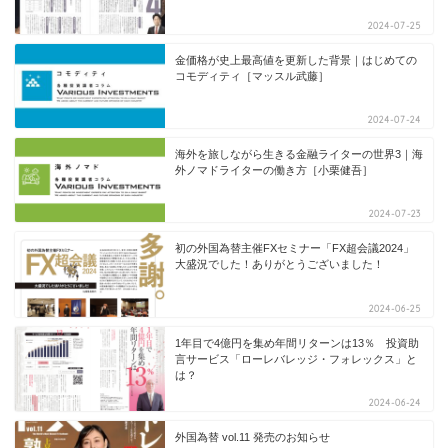
2024-07-25
金価格が史上最高値を更新した背景｜はじめての
コモディティ［マッスル武藤］
2024-07-24
海外を旅しながら生きる金融ライターの世界3｜海
外ノマドライターの働き方［小栗健吾］
2024-07-23
初の外国為替主催FXセミナー「FX超会議2024」
大盛況でした！ありがとうございました！
2024-06-25
1年目で4億円を集め年間リターンは13％ 投資助
言サービス「ローレバレッジ・フォレックス」と
は？
2024-06-24
外国為替 vol.11 発売のお知らせ