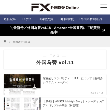
最新記事
FX手法
FX自動売買
FX口座比較
｢外国為替｣最新号
＼最新号／外国為替vol.18 Amazon･全国書店にて絶賛発
売中!!
外国為替 vol.11
― TAG ―
外国為替 vol.11
階層的リスクパリティ（HRP）について［藍崎@
システムトレーダー］
2024-07-26
【第4回】AMSER Midnight Story｜トレーディング
アルゴリズムの裏側［林貴晴］