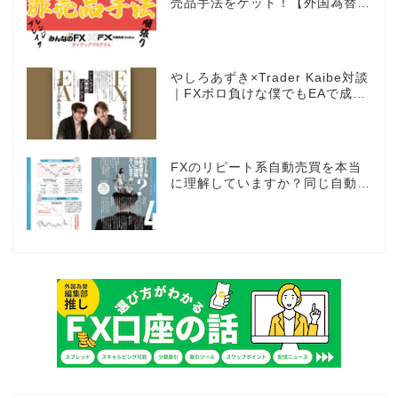
売品手法をゲット！【外国為替×
みんなのFX限定タイアッププロ
グラム】
やしろあずき×Trader Kaibe対談
｜FXボロ負けな僕でもEAで成り
上がれますか？～あの漫画家、自
動売買に挑戦ス～
FXのリピート系自動売買を本当
に理解していますか？同じ自動売
買でもEAとは全く違う世界観