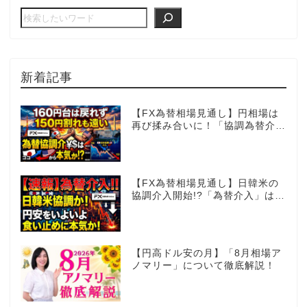
新着記事
【FX為替相場見通し】円相場は
再び揉み合いに！「協調為替介
入」再びあるのか!?
【FX為替相場見通し】日韓米の
協調介入開始!?「為替介入」はコ
コからが本番!?
【円高ドル安の月】「8月相場ア
ノマリー」について徹底解説！