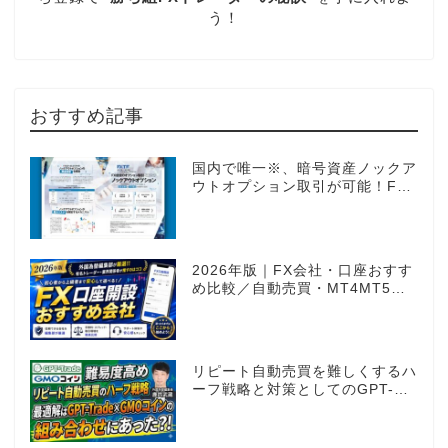
う！
おすすめ記事
国内で唯一※、暗号資産ノックア
ウトオプション取引が可能！FX
感覚のオプション取引 ノックア
ウトオプション［FXTF］
2026年版｜FX会社・口座おすす
め比較／自動売買・MT4MT5対
応業者も網羅
リピート自動売買を難しくするハ
ーフ戦略と対策としてのGPT-
Trade