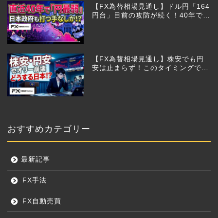
【FX為替相場見通し】ドル円「164
円台」目前の攻防が続く！40年で円
は最弱へ！日本は大丈夫か!?
【FX為替相場見通し】株安でも円
安は止まらず！このタイミングでと
った日銀のヤバすぎる行動とは？
おすすめカテゴリー
最新記事
FX手法
FX自動売買