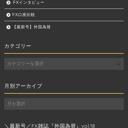
FXインタビュー
FX口座比較
【最新号】外国為替
カテゴリー
カ
テ
ゴ
リ
ー
月別アーカイブ
月
別
ア
ー
カ
＼最新号／FX雑誌『外国為替』vol.18