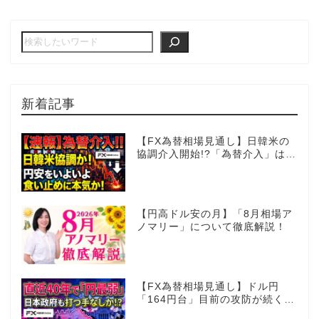
新着記事
【FX為替相場見通し】日韓米の
協調介入開始!?「為替介入」はコ
コからが本番!?
【円高ドル安の月】「8月相場ア
ノマリー」について徹底解説！
【FX為替相場見通し】ドル円
「164円台」目前の攻防が続く！
40年で円は最弱へ！日本は大丈