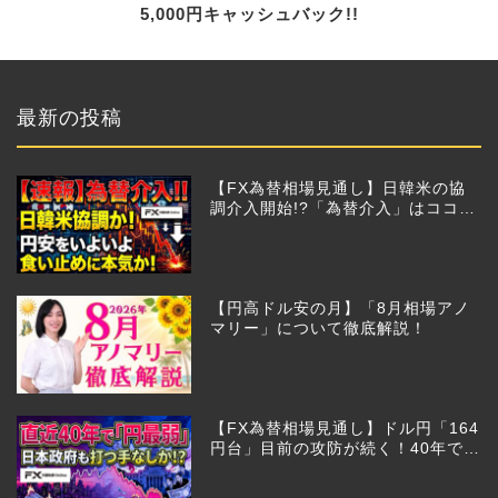
5,000円キャッシュバック!!
最新の投稿
【FX為替相場見通し】日韓米の協
調介入開始!?「為替介入」はココか
らが本番!?
【円高ドル安の月】「8月相場アノ
マリー」について徹底解説！
【FX為替相場見通し】ドル円「164
円台」目前の攻防が続く！40年で円
は最弱へ！日本は大丈夫か!?