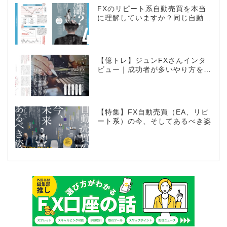
FXのリピート系自動売買を本当
に理解していますか？同じ自動売
買でもEAとは全く違う世界観
【億トレ】ジュンFXさんインタ
ビュー｜成功者が多いやり方を選
んだ。それがスキャルピングだっ
た
【特集】FX自動売買（EA、リピ
ート系）の今、そしてあるべき姿