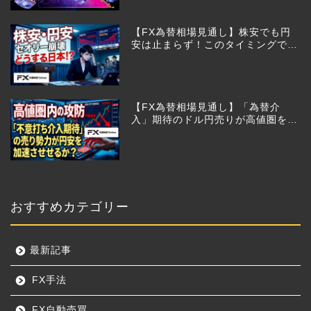
【FX為替相場見通し】株安でも円
安は止まらず！このタイミングでと
った日銀のヤバすぎる行動とは？
【FX為替相場見通し】「為替介
入」期待のドル円売りが高値圏を維
持させる!?
おすすめカテゴリー
最新記事
FX手法
FX自動売買