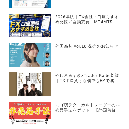
ウトオプション［FXTF］
2026年版｜FX会社・口座おすす
め比較／自動売買・MT4MT5対
応業者も網羅
外国為替 vol.18 発売のお知らせ
やしろあずき×Trader Kaibe対談
｜FXボロ負けな僕でもEAで成り
上がれますか？～あの漫画家、自
動売買に挑戦ス～
スゴ腕テクニカルトレーダーの非
売品手法をゲット！【外国為替×
みんなのFX限定タイアッププロ
グラム】