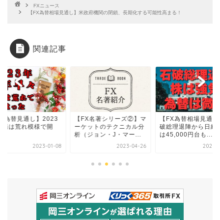
FXニュース
【FX為替相場見通し】米政府機関の閉鎖、長期化する可能性高まる！
関連記事
X為替見通し】2023
【FX名著シリーズ②】マ
【FX為替相場見通し
相場は荒れ模様で開
ーケットのテクニカル分
破総理退陣から日経
！
析（ジョン・J・マー...
は45,000円台も...
2023-01-08
2023-04-26
2025-0