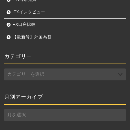
FXインタビュー
FX口座比較
【最新号】外国為替
カテゴリー
カ
テ
ゴ
リ
ー
月別アーカイブ
月
別
ア
ー