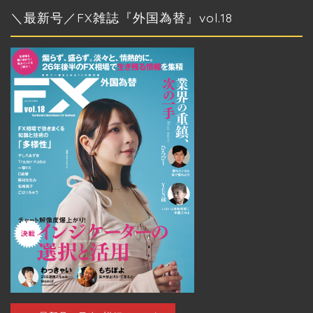
カ
＼最新号／FX雑誌『外国為替』vol.18
イ
ブ
トップページ
外国為替 vol.18
発売のお知らせ