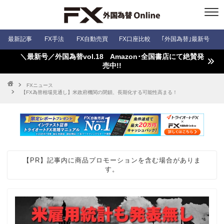
最新記事
FX手法
FX自動売買
FX口座比較
｢外国為替｣最新号
＼最新号／外国為替vol.18 Amazon･全国書店にて絶賛発
売中!!
FXニュース
【FX為替相場見通し】米政府機関の閉鎖、長期化する可能性高まる！
【PR】記事内に商品プロモーションを含む場合がありま
す。