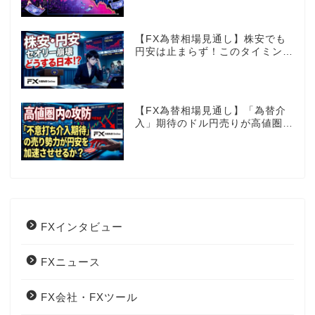
夫か!?
【FX為替相場見通し】株安でも
円安は止まらず！このタイミング
でとった日銀のヤバすぎる行動と
は？
【FX為替相場見通し】「為替介
入」期待のドル円売りが高値圏を
維持させる!?
FXインタビュー
FXニュース
FX会社・FXツール