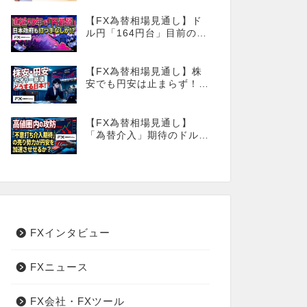
【FX為替相場見通し】ド
ル円「164円台」目前の攻
防が続く！40年で円は最
弱へ！日本は大丈夫か!?
【FX為替相場見通し】株
安でも円安は止まらず！こ
のタイミングでとった日銀
のヤバすぎる行動とは？
【FX為替相場見通し】
「為替介入」期待のドル円
売りが高値圏を維持させ
る!?
FXインタビュー
FXニュース
FX会社・FXツール