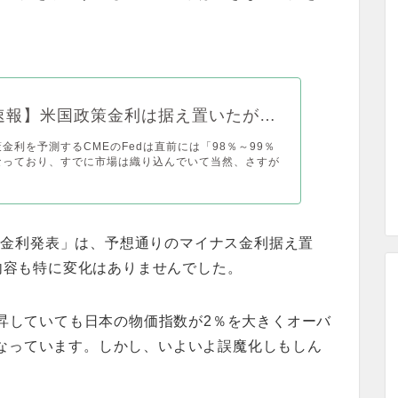
C速報】米国政策金利は据え置いたが…
金利を予測するCMEのFedは直前には「98％～99％
なっており、すでに市場は織り込んでいて当然、さすが
政策金利発表」は、予想通りのマイナス金利据え置
」内容も特に変化はありませんでした。
上昇していても日本の物価指数が2％を大きくオーバ
なっています。しかし、いよいよ誤魔化しもしん