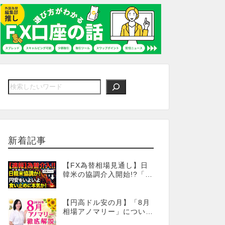
新着記事
【FX為替相場見通し】日
韓米の協調介入開始!?「為
替介入」はココからが本
番!?
【円高ドル安の月】「8月
相場アノマリー」について
徹底解説！