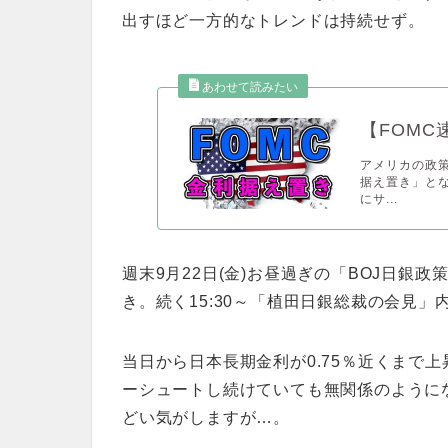
出すほど一方的なトレンドは持続せず。
【FOM
アメリカの政策
据え置き」と
にサ...
週末9月22日(金)お昼過ぎの「BOJ日銀
き。続く15:30～「植田日銀総裁の会見
当日から日本長期金利が0.75％近くまで
ーシュートし続けていても無関係のように
どい気がしますが…。