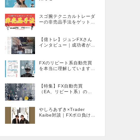
スゴ腕テクニカルトレーダ
ーの非売品手法をゲット！
【外国為替×みんなのFX限
定タイアッププログラム】
【億トレ】ジュンFXさん
インタビュー｜成功者が多
いやり方を選んだ。それが
スキャルピングだった
FXのリピート系自動売買
を本当に理解しています
か？同じ自動売買でもEA
とは全く違う世界観
【特集】FX自動売買
（EA、リピート系）の
今、そしてあるべき姿
やしろあずき×Trader
Kaibe対談｜FXボロ負けな
僕でもEAで成り上がれま
すか？～あの漫画家、自動
売買に挑戦ス～