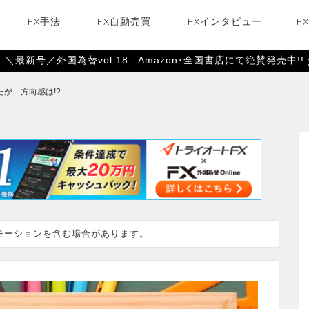
FX手法
FX自動売買
FXインタビュー
F
＼最新号／外国為替vol.18 Amazon･全国書店にて絶賛発売中!!
が…方向感は!?
モーションを含む場合があります。