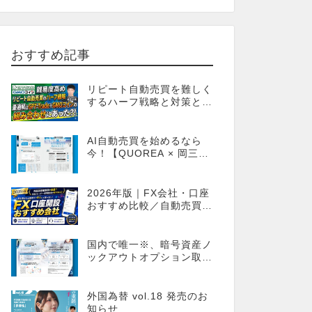
おすすめ記事
リピート自動売買を難しく
するハーフ戦略と対策とし
てのGPT-Trade
AI自動売買を始めるなら
今！【QUOREA × 岡三オ
ンライン】
2026年版｜FX会社・口座
おすすめ比較／自動売買・
MT4MT5対応業者も網羅
国内で唯一※、暗号資産ノ
ックアウトオプション取引
が可能！FX感覚のオプシ
ョン取引 ノックアウトオ
プション［FXTF］
外国為替 vol.18 発売のお
知らせ