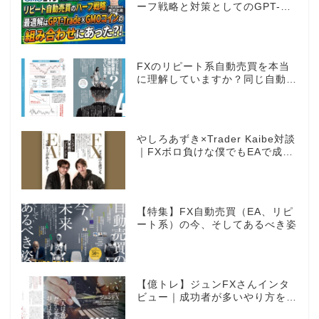
ーフ戦略と対策としてのGPT-
Trade
FXのリピート系自動売買を本当
に理解していますか？同じ自動売
買でもEAとは全く違う世界観
やしろあずき×Trader Kaibe対談
｜FXボロ負けな僕でもEAで成り
上がれますか？～あの漫画家、自
動売買に挑戦ス～
【特集】FX自動売買（EA、リピ
ート系）の今、そしてあるべき姿
【億トレ】ジュンFXさんインタ
ビュー｜成功者が多いやり方を選
んだ。それがスキャルピングだっ