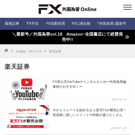
最新記事
FX手法
FX自動売買
FX口座比較
｢外国為替｣最新号
＼最新号／外国為替vol.18 Amazon･全国書店にて絶賛発
売中!!
FX会社・FXツール
楽天証券
楽天証券
FX系公式YouTubeチャンネルまとめ〜外国為替編
集部がおすすめ！〜
2025-01-15
今からトレードを始めるなら楽天FXが断然お得！
投資家に嬉しいメリットや特典が盛りだくさん
2023-07-05