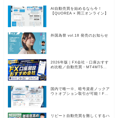
AI自動売買を始めるなら今！
【QUOREA × 岡三オンライン】
外国為替 vol.18 発売のお知らせ
2026年版｜FX会社・口座おすす
め比較／自動売買・MT4MT5対
応業者も網羅
国内で唯一※、暗号資産ノックア
ウトオプション取引が可能！FX
感覚のオプション取引 ノックア
ウトオプション［FXTF］
リピート自動売買を難しくするハ