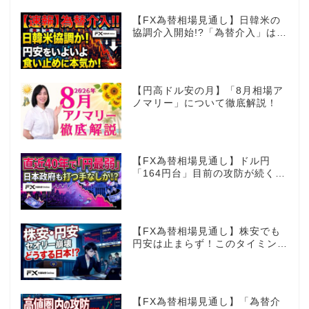
【FX為替相場見通し】日韓米の
協調介入開始!?「為替介入」はコ
コからが本番!?
【円高ドル安の月】「8月相場ア
ノマリー」について徹底解説！
【FX為替相場見通し】ドル円
「164円台」目前の攻防が続く！
40年で円は最弱へ！日本は大丈
夫か!?
【FX為替相場見通し】株安でも
円安は止まらず！このタイミング
でとった日銀のヤバすぎる行動と
は？
【FX為替相場見通し】「為替介