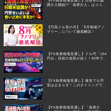
【FX為替相場見通し】日韓米の協
調介入開始!?「為替介入」はココか
らが本番!?
【円高ドル安の月】「8月相場アノ
マリー」について徹底解説！
【FX為替相場見通し】ドル円「164
円台」目前の攻防が続く！40年で円
は最弱へ！日本は大丈夫か!?
【FX為替相場見通し】株安でも円
安は止まらず！このタイミングでと
った日銀のヤバすぎる行動とは？
【FX為替相場見通し】「為替介