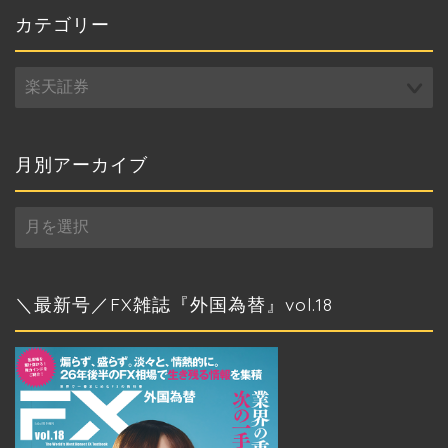
カテゴリー
カ
テ
ゴ
リ
ー
月別アーカイブ
月
別
ア
ー
カ
＼最新号／FX雑誌『外国為替』vol.18
イ
ブ