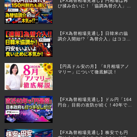
【FX為替相場見通し】円相場は再
び揉み合いに！「協調為替介入」再
びあるのか!?
【FX為替相場見通し】日韓米の協
調介入開始!?「為替介入」はココか
らが本番!?
【円高ドル安の月】「8月相場アノ
マリー」について徹底解説！
【FX為替相場見通し】ドル円「164
円台」目前の攻防が続く！40年で円
は最弱へ！日本は大丈夫か!?
【FX為替相場見通し】株安でも円