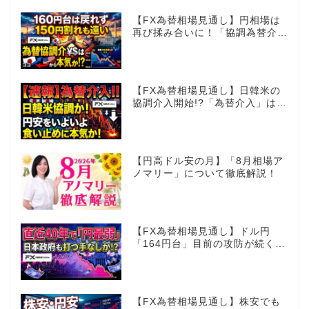
【FX為替相場見通し】円相場は
再び揉み合いに！「協調為替介
入」再びあるのか!?
【FX為替相場見通し】日韓米の
協調介入開始!?「為替介入」はコ
コからが本番!?
【円高ドル安の月】「8月相場ア
ノマリー」について徹底解説！
【FX為替相場見通し】ドル円
「164円台」目前の攻防が続く！
40年で円は最弱へ！日本は大丈
夫か!?
【FX為替相場見通し】株安でも