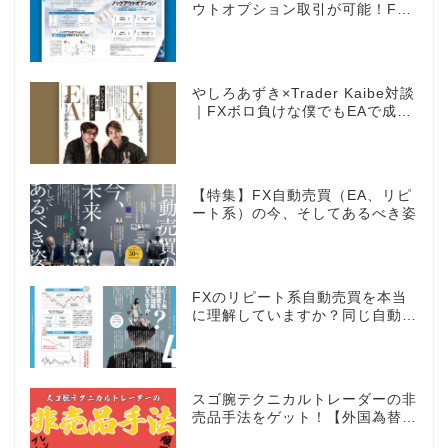
ウトオプション取引が可能！FX
感覚のオプション取引 ノックア
ウトオプション［FXTF］
やしろあずき×Trader Kaibe対談
｜FXボロ負けな僕でもEAで成り
上がれますか？～あの漫画家、自
動売買に挑戦ス～
【特集】FX自動売買（EA、リピ
ート系）の今、そしてあるべき姿
FXのリピート系自動売買を本当
に理解していますか？同じ自動売
買でもEAとは全く違う世界観
スゴ腕テクニカルトレーダーの非
売品手法をゲット！【外国為替×
みんなのFX限定タイアッププロ