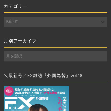
カテゴリー
カ
テ
ゴ
リ
ー
月別アーカイブ
月
別
ア
ー
カ
＼最新号／FX雑誌『外国為替』vol.18
イ
ブ