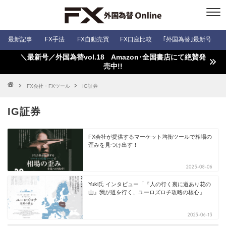
最新記事
FX手法
FX自動売買
FX口座比較
｢外国為替｣最新号
＼最新号／外国為替vol.18 Amazon･全国書店にて絶賛発
売中!!
FX会社・FXツール
IG証券
IG証券
FX会社が提供するマーケット均衡ツールで相場の
歪みを見つけ出す！
2025-08-06
Yuki氏 インタビュー「『人の行く裏に道あり花の
山』我が道を行く、ユーロズロチ攻略の核心」
2023-06-13