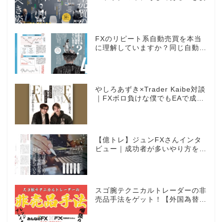
FXのリピート系自動売買を本当
に理解していますか？同じ自動売
買でもEAとは全く違う世界観
やしろあずき×Trader Kaibe対談
｜FXボロ負けな僕でもEAで成り
上がれますか？～あの漫画家、自
動売買に挑戦ス～
【億トレ】ジュンFXさんインタ
ビュー｜成功者が多いやり方を選
んだ。それがスキャルピングだっ
た
スゴ腕テクニカルトレーダーの非
売品手法をゲット！【外国為替×
みんなのFX限定タイアッププロ
グラム】