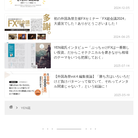
2024-12-05
初の外国為替主催FXセミナー「FX超会議2024」
大盛況でした！ありがとうございました！
2024-06-25
YEN蔵氏インタビュー「ぶっちゃけFXは一番難し
い投資。だからこそテクニカルを磨きながら相場
のテーマをいつも把握しておく」
2023-07-14
【外国為替vol.4 編集後論】「勝ち方はいろいろだ
けど負けパターンって似ていて、それってメンタ
ル関連じゃない？」という結論に！
2023-05-19
YEN蔵