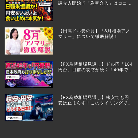
調介入開始!?「為替介入」はココか
らが本番!?
【円高ドル安の月】「8月相場アノ
マリー」について徹底解説！
【FX為替相場見通し】ドル円「164
円台」目前の攻防が続く！40年で円
は最弱へ！日本は大丈夫か!?
【FX為替相場見通し】株安でも円
安は止まらず！このタイミングでと
った日銀のヤバすぎる行動とは？