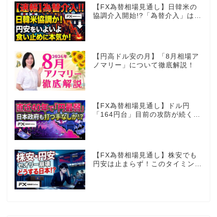
【FX為替相場見通し】日韓米の
協調介入開始!?「為替介入」はコ
コからが本番!?
【円高ドル安の月】「8月相場ア
ノマリー」について徹底解説！
【FX為替相場見通し】ドル円
「164円台」目前の攻防が続く！
40年で円は最弱へ！日本は大丈
夫か!?
【FX為替相場見通し】株安でも
円安は止まらず！このタイミング
でとった日銀のヤバすぎる行動と
は？