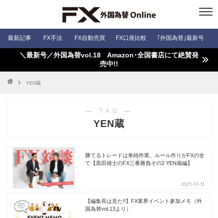
最新記事
FX手法
FX自動売買
FX口座比較
｢外国為替｣最新号
＼最新号／外国為替vol.18 Amazon･全国書店にて絶賛発
売中!!
YEN蔵
― TAG ―
YEN蔵
勝てるトレードは単純作業。ルール作りがFXの全
て【黒田雄士のFX三番勝負その2 YEN蔵編】
2025-10-31
【編集長は見た!!】FX業界イベント参加メモ（外
国為替vol.13より）