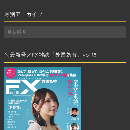
ゴ
リ
ー
月別アーカイブ
月
別
ア
ー
カ
＼最新号／FX雑誌『外国為替』vol.18
イ
ブ
トップページ