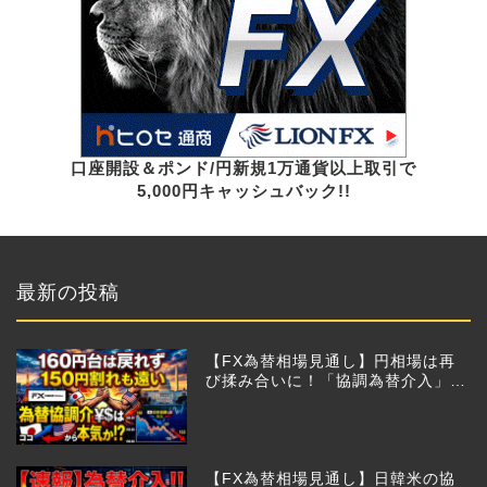
口座開設＆ポンド/円新規1万通貨以上取引で
5,000円キャッシュバック!!
最新の投稿
【FX為替相場見通し】円相場は再
び揉み合いに！「協調為替介入」再
びあるのか!?
【FX為替相場見通し】日韓米の協