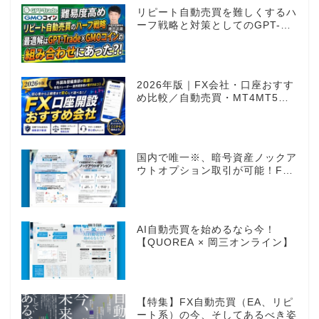
リピート自動売買を難しくするハ
ーフ戦略と対策としてのGPT-
Trade
2026年版｜FX会社・口座おすす
め比較／自動売買・MT4MT5対
応業者も網羅
国内で唯一※、暗号資産ノックア
ウトオプション取引が可能！FX
感覚のオプション取引 ノックア
ウトオプション［FXTF］
AI自動売買を始めるなら今！
【QUOREA × 岡三オンライン】
【特集】FX自動売買（EA、リピ
ート系）の今、そしてあるべき姿