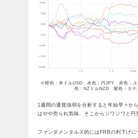
※橙色：米ドルUSD 水色：円JPY 赤色：ユ
色：NZドルNZD 紫色：カナ
1週間の通貨強弱を分析すると年始早々か
はやや売られ気味。そこからジワジワと円
ファンダメンタルズ的にはFRBの利下げ