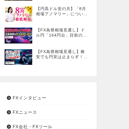
番!?
【円高ドル安の月】「8月
相場アノマリー」について
徹底解説！
【FX為替相場見通し】ド
ル円「164円台」目前の攻
防が続く！40年で円は最
弱へ！日本は大丈夫か!?
【FX為替相場見通し】株
安でも円安は止まらず！こ
のタイミングでとった日銀
のヤバすぎる行動とは？
FXインタビュー
FXニュース
FX会社・FXツール