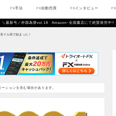
FX手法
FX自動売買
FXインタビュー
F
＼最新号／外国為替vol.18 Amazon･全国書店にて絶賛発売中!!
は円安ドル高で始まった！
モーションを含む場合があります。