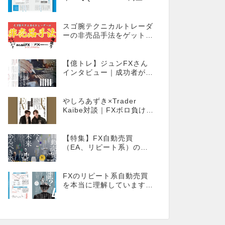
ンライン】
スゴ腕テクニカルトレーダ
ーの非売品手法をゲット！
【外国為替×みんなのFX限
定タイアッププログラム】
【億トレ】ジュンFXさん
インタビュー｜成功者が多
いやり方を選んだ。それが
スキャルピングだった
やしろあずき×Trader
Kaibe対談｜FXボロ負けな
僕でもEAで成り上がれま
すか？～あの漫画家、自動
売買に挑戦ス～
【特集】FX自動売買
（EA、リピート系）の
今、そしてあるべき姿
FXのリピート系自動売買
を本当に理解しています
か？同じ自動売買でもEA
とは全く違う世界観