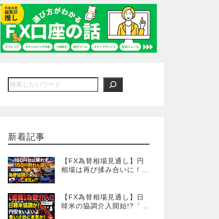
新着記事
【FX為替相場見通し】円
相場は再び揉み合いに！
「協調為替介入」再びある
のか!?
【FX為替相場見通し】日
韓米の協調介入開始!?「為
替介入」はココからが本