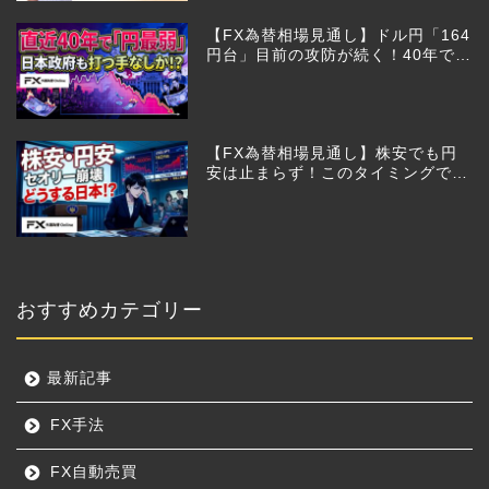
【FX為替相場見通し】ドル円「164
円台」目前の攻防が続く！40年で円
は最弱へ！日本は大丈夫か!?
【FX為替相場見通し】株安でも円
安は止まらず！このタイミングでと
った日銀のヤバすぎる行動とは？
おすすめカテゴリー
最新記事
FX手法
FX自動売買