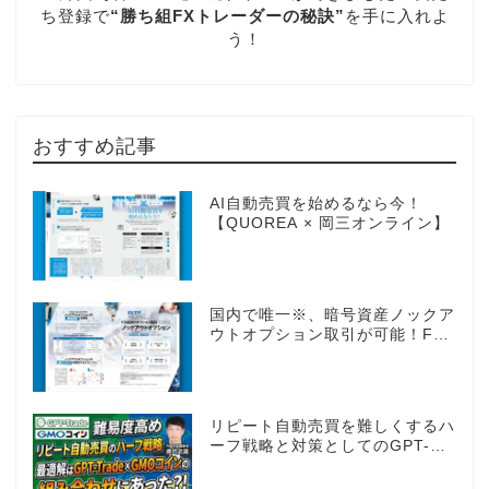
ち登録で
“勝ち組FXトレーダーの秘訣”
を手に入れよ
う！
おすすめ記事
AI自動売買を始めるなら今！
【QUOREA × 岡三オンライン】
国内で唯一※、暗号資産ノックア
ウトオプション取引が可能！FX
感覚のオプション取引 ノックア
ウトオプション［FXTF］
リピート自動売買を難しくするハ
ーフ戦略と対策としてのGPT-
Trade