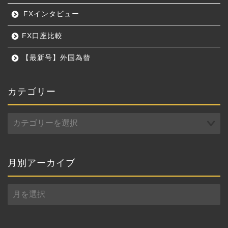
FXインタビュー
FX口座比較
【最新号】外国為替
カテゴリー
カ
テ
ゴ
リ
ー
月別アーカイブ
月
別
ア
ー