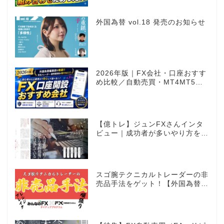
外国為替 vol.18 発売のお知らせ
2026年版｜FX会社・口座おすす
め比較／自動売買・MT4MT5対
応業者も網羅
【億トレ】ジュンFXさんインタ
ビュー｜成功者が多いやり方を選
んだ。それがスキャルピングだっ
た
スゴ腕テクニカルトレーダーの非
売品手法をゲット！【外国為替×
みんなのFX限定タイアッププロ
グラム】