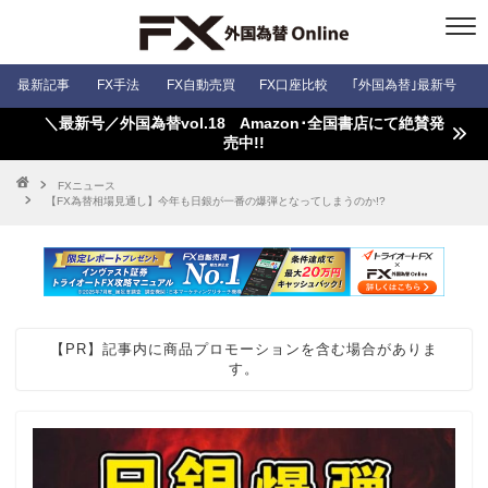
最新記事
FX手法
FX自動売買
FX口座比較
｢外国為替｣最新号
＼最新号／外国為替vol.18 Amazon･全国書店にて絶賛発
売中!!
FXニュース
【FX為替相場見通し】今年も日銀が一番の爆弾となってしまうのか!?
【PR】記事内に商品プロモーションを含む場合がありま
す。