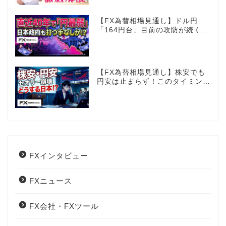
【FX為替相場見通し】ドル円
「164円台」目前の攻防が続く！
40年で円は最弱へ！日本は大丈
夫か!?
【FX為替相場見通し】株安でも
円安は止まらず！このタイミング
でとった日銀のヤバすぎる行動と
は？
FXインタビュー
FXニュース
FX会社・FXツール