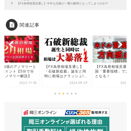
【FX為替相場見通し】今年も日銀が一番の爆弾となってしまうのか!?
関連記事
2月相場のアノマリーと
【FX為替相場見通し】
【FX為替相場見通し
目ポイント【5分で分
「石破新総裁」誕生と同
国「重要指標」で大
るアノマリー解説】
時に相場はクラッシュ!...
となる！
2022-11-30
2024-09-29
2023-0