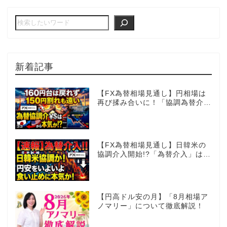
新着記事
【FX為替相場見通し】円相場は
再び揉み合いに！「協調為替介
入」再びあるのか!?
【FX為替相場見通し】日韓米の
協調介入開始!?「為替介入」はコ
コからが本番!?
【円高ドル安の月】「8月相場ア
ノマリー」について徹底解説！