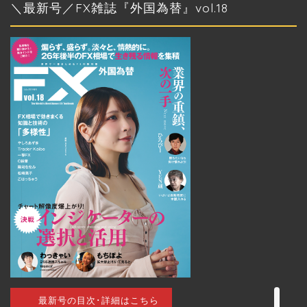
カ
＼最新号／FX雑誌『外国為替』vol.18
イ
ブ
トップページ
外国為替 vol.18
発売のお知らせ
トレードアイデア
最新号の目次･詳細はこちら
最新記事（すべての記事）