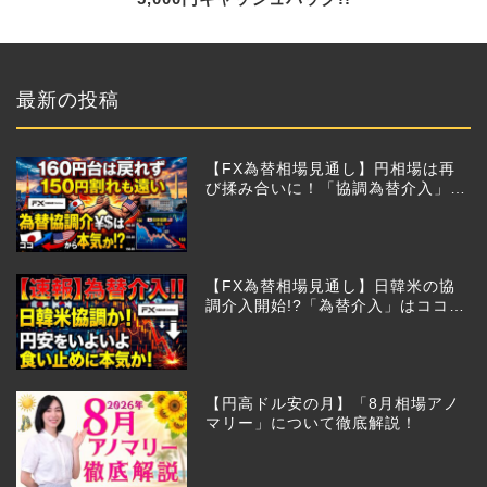
最新の投稿
【FX為替相場見通し】円相場は再
び揉み合いに！「協調為替介入」再
びあるのか!?
【FX為替相場見通し】日韓米の協
調介入開始!?「為替介入」はココか
らが本番!?
【円高ドル安の月】「8月相場アノ
マリー」について徹底解説！