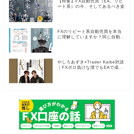
【特集】FX自動売買（EA、リピ
ート系）の今、そしてあるべき姿
FXのリピート系自動売買を本当
に理解していますか？同じ自動売
買でもEAとは全く違う世界観
やしろあずき×Trader Kaibe対談
｜FXボロ負けな僕でもEAで成り
上がれますか？～あの漫画家、自
動売買に挑戦ス～