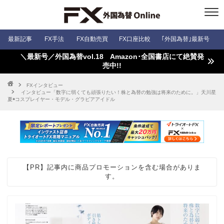
最新記事
FX手法
FX自動売買
FX口座比較
｢外国為替｣最新号
＼最新号／外国為替vol.18 Amazon･全国書店にて絶賛発
売中!!
FXインタビュー
インタビュー「数字に弱くても頑張りたい！株と為替の勉強は将来のために。」天川星
夏◉コスプレイヤー・モデル・グラビアアイドル
【PR】記事内に商品プロモーションを含む場合がありま
す。