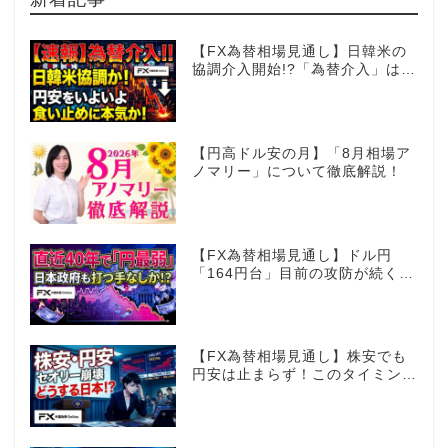
【FX為替相場見通し】日韓米の
協調介入開始!?「為替介入」はコ
コからが本番!?
【円高ドル安の月】「8月相場ア
ノマリー」について徹底解説！
【FX為替相場見通し】ドル円
「164円台」目前の攻防が続く！
40年で円は最弱へ！日本は大丈
夫か!?
【FX為替相場見通し】株安でも
円安は止まらず！このタイミング
でとった日銀のヤバすぎる行動と
は？