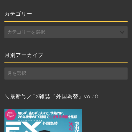
カテゴリー
カ
テ
ゴ
リ
ー
月別アーカイブ
月
別
ア
ー
カ
＼最新号／FX雑誌『外国為替』vol.18
イ
ブ