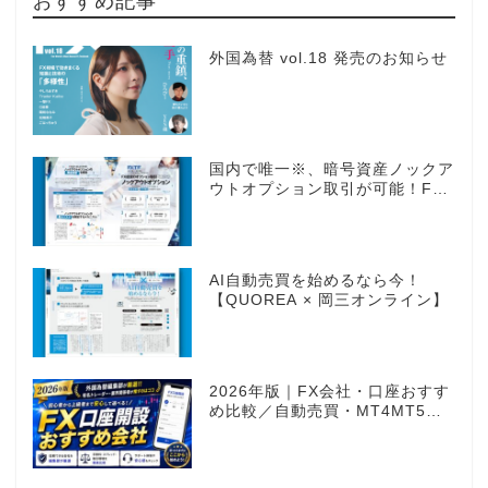
おすすめ記事
外国為替 vol.18 発売のお知らせ
国内で唯一※、暗号資産ノックア
ウトオプション取引が可能！FX
感覚のオプション取引 ノックア
ウトオプション［FXTF］
AI自動売買を始めるなら今！
【QUOREA × 岡三オンライン】
2026年版｜FX会社・口座おすす
め比較／自動売買・MT4MT5対
応業者も網羅