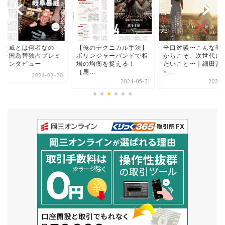
阜暴威とは何者なの
【俺のテクニカル手法】
辛口対談〜こんな時
？外国為替独占プレミ
ボリンジャーバンドで相
からこそ、次世代に
ムインタビュー
場の均衡を捉える！
たいこと〜｜細田哲
［鹿...
×...
2024-02-20
2024-05-31
2024-