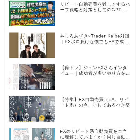
リピート自動売買を難しくするハ
ーフ戦略と対策としてのGPT-
Trade
やしろあずき×Trader Kaibe対談
｜FXボロ負けな僕でもEAで成り
上がれますか？～あの漫画家、自
動売買に挑戦ス～
【億トレ】ジュンFXさんインタ
ビュー｜成功者が多いやり方を選
んだ。それがスキャルピングだっ
た
【特集】FX自動売買（EA、リピ
ート系）の今、そしてあるべき姿
FXのリピート系自動売買を本当
に理解していますか？同じ自動売