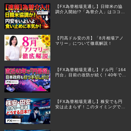
【FX為替相場見通し】日韓米の協
調介入開始!?「為替介入」はココか
らが本番!?
【円高ドル安の月】「8月相場アノ
マリー」について徹底解説！
【FX為替相場見通し】ドル円「164
円台」目前の攻防が続く！40年で円
は最弱へ！日本は大丈夫か!?
【FX為替相場見通し】株安でも円
安は止まらず！このタイミングでと
った日銀のヤバすぎる行動とは？