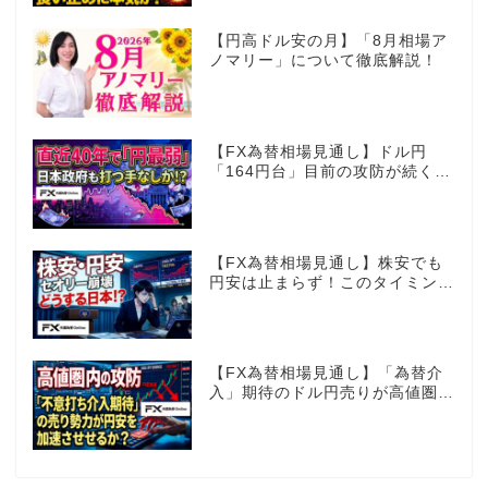
【円高ドル安の月】「8月相場ア
ノマリー」について徹底解説！
【FX為替相場見通し】ドル円
「164円台」目前の攻防が続く！
40年で円は最弱へ！日本は大丈
夫か!?
【FX為替相場見通し】株安でも
円安は止まらず！このタイミング
でとった日銀のヤバすぎる行動と
は？
【FX為替相場見通し】「為替介
入」期待のドル円売りが高値圏を
維持させる!?