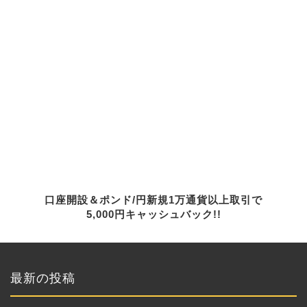
口座開設＆ポンド/円新規1万通貨以上取引で
5,000円キャッシュバック!!
最新の投稿
【FX為替相場見通し】日韓米の協
調介入開始!?「為替介入」はココか
らが本番!?