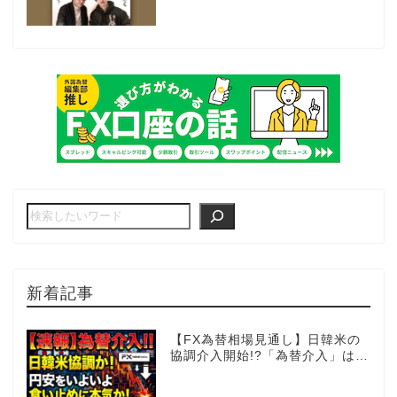
動売買に挑戦ス～
新着記事
【FX為替相場見通し】日韓米の
協調介入開始!?「為替介入」はコ
コからが本番!?