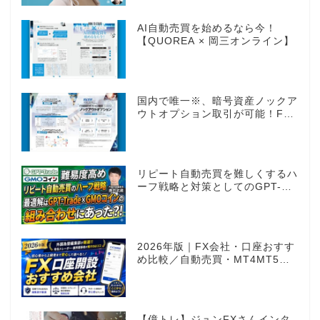
AI自動売買を始めるなら今！
【QUOREA × 岡三オンライン】
国内で唯一※、暗号資産ノックア
ウトオプション取引が可能！FX
感覚のオプション取引 ノックア
ウトオプション［FXTF］
リピート自動売買を難しくするハ
ーフ戦略と対策としてのGPT-
Trade
2026年版｜FX会社・口座おすす
め比較／自動売買・MT4MT5対
応業者も網羅
【億トレ】ジュンFXさんインタ