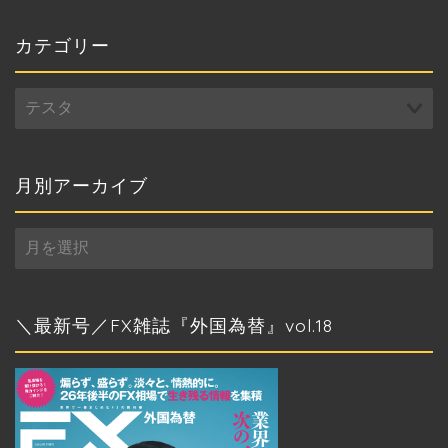
テ
ゴ
リ
ー
月別アーカイブ
月
別
ア
ー
カ
＼最新号／FX雑誌『外国為替』vol.18
イ
ブ