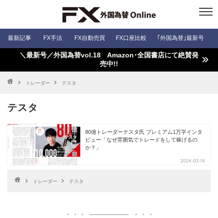
最新記事
FX手法
FX自動売買
FX口座比較
｢外国為替｣最新号
＼最新号／外国為替vol.18 Amazon･全国書店にて絶賛発
売中!!
トレーダー
テスタ
テスタ
80億トレーダーテスタ氏 プレミアム1万字インタ
ビュー「なぜ雰囲気でトレードをして稼げるの
か？」
2024-03-18
トレーダー
テスタ