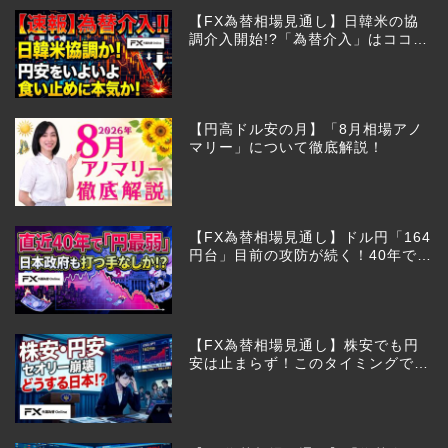
【円高ドル安の月】「8月相場アノ
マリー」について徹底解説！
【FX為替相場見通し】ドル円「164
円台」目前の攻防が続く！40年で円
は最弱へ！日本は大丈夫か!?
【FX為替相場見通し】株安でも円
安は止まらず！このタイミングでと
った日銀のヤバすぎる行動とは？
【FX為替相場見通し】「為替介
入」期待のドル円売りが高値圏を維
持させる!?