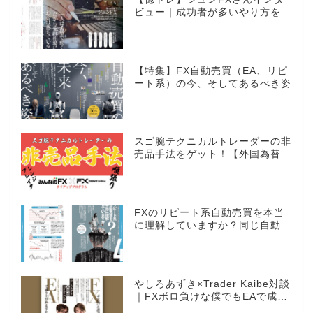
ビュー｜成功者が多いやり方を選
んだ。それがスキャルピングだっ
た
【特集】FX自動売買（EA、リピ
ート系）の今、そしてあるべき姿
スゴ腕テクニカルトレーダーの非
売品手法をゲット！【外国為替×
みんなのFX限定タイアッププロ
グラム】
FXのリピート系自動売買を本当
に理解していますか？同じ自動売
買でもEAとは全く違う世界観
やしろあずき×Trader Kaibe対談
｜FXボロ負けな僕でもEAで成り
上がれますか？～あの漫画家、自