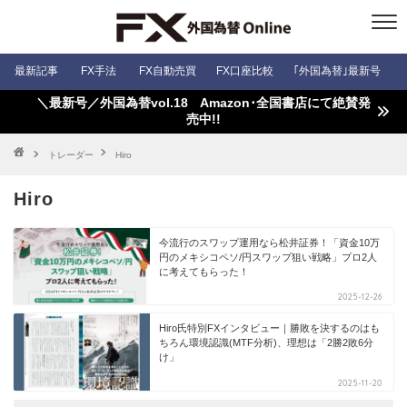
最新記事
FX手法
FX自動売買
FX口座比較
｢外国為替｣最新号
＼最新号／外国為替vol.18 Amazon･全国書店にて絶賛発
売中!!
トレーダー
Hiro
Hiro
今流行のスワップ運用なら松井証券！「資金10万
円のメキシコペソ/円スワップ狙い戦略」プロ2人
に考えてもらった！
2025-12-26
Hiro氏特別FXインタビュー｜勝敗を決するのはも
ちろん環境認識(MTF分析)、理想は「2勝2敗6分
け」
2025-11-20