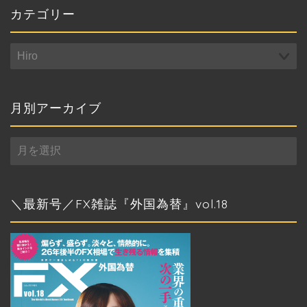
カテゴリー
カ
テ
ゴ
リ
月別アーカイブ
ー
月
別
ア
ー
カ
＼最新号／FX雑誌『外国為替』vol.18
イ
ブ