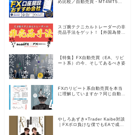
め比較／自動売買・MT4MT5対
応業者も網羅
スゴ腕テクニカルトレーダーの非
売品手法をゲット！【外国為替×
みんなのFX限定タイアッププロ
グラム】
【特集】FX自動売買（EA、リピ
ート系）の今、そしてあるべき姿
FXのリピート系自動売買を本当
に理解していますか？同じ自動売
買でもEAとは全く違う世界観
やしろあずき×Trader Kaibe対談
｜FXボロ負けな僕でもEAで成り
上がれますか？～あの漫画家、自