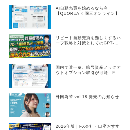
AI自動売買を始めるなら今！
【QUOREA × 岡三オンライン】
リピート自動売買を難しくするハ
ーフ戦略と対策としてのGPT-
Trade
国内で唯一※、暗号資産ノックア
ウトオプション取引が可能！FX
感覚のオプション取引 ノックア
ウトオプション［FXTF］
外国為替 vol.18 発売のお知らせ
2026年版｜FX会社・口座おすす