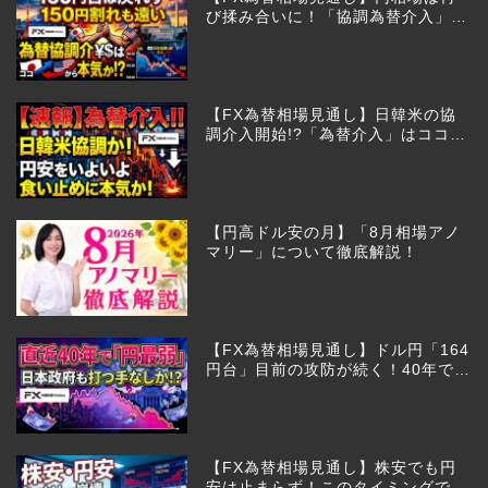
び揉み合いに！「協調為替介入」再
びあるのか!?
【FX為替相場見通し】日韓米の協
調介入開始!?「為替介入」はココか
らが本番!?
【円高ドル安の月】「8月相場アノ
マリー」について徹底解説！
【FX為替相場見通し】ドル円「164
円台」目前の攻防が続く！40年で円
は最弱へ！日本は大丈夫か!?
【FX為替相場見通し】株安でも円
安は止まらず！このタイミングでと