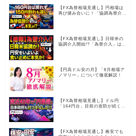
【FX為替相場見通し】円相場は
再び揉み合いに！「協調為替介
入」再びあるのか!?
【FX為替相場見通し】日韓米の
協調介入開始!?「為替介入」はコ
コからが本番!?
【円高ドル安の月】「8月相場ア
ノマリー」について徹底解説！
【FX為替相場見通し】ドル円
「164円台」目前の攻防が続く！
40年で円は最弱へ！日本は大丈
夫か!?
【FX為替相場見通し】株安でも