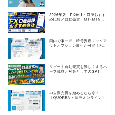
2026年版｜FX会社・口座おすす
め比較／自動売買・MT4MT5対
応業者も網羅
国内で唯一※、暗号資産ノックア
ウトオプション取引が可能！FX
感覚のオプション取引 ノックア
ウトオプション［FXTF］
リピート自動売買を難しくするハ
ーフ戦略と対策としてのGPT-
Trade
AI自動売買を始めるなら今！
【QUOREA × 岡三オンライン】