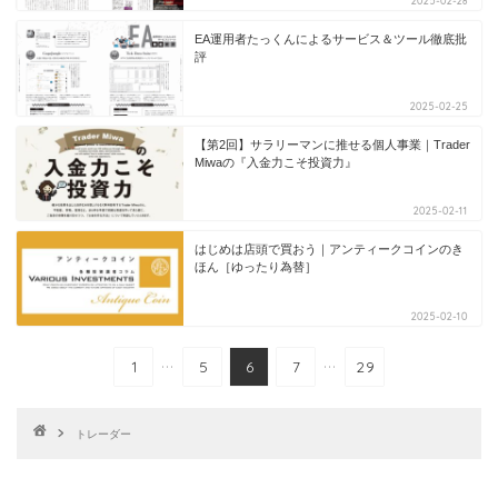
2025-02-28
EA運用者たっくんによるサービス＆ツール徹底批
評
2025-02-25
【第2回】サラリーマンに推せる個人事業｜Trader
Miwaの『入金力こそ投資力』
2025-02-11
はじめは店頭で買おう｜アンティークコインのき
ほん［ゆったり為替］
2025-02-10
...
...
1
5
6
7
29
トレーダー