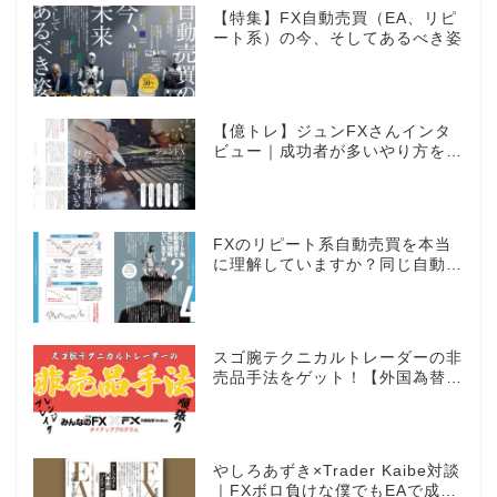
【特集】FX自動売買（EA、リピ
ート系）の今、そしてあるべき姿
【億トレ】ジュンFXさんインタ
ビュー｜成功者が多いやり方を選
んだ。それがスキャルピングだっ
た
FXのリピート系自動売買を本当
に理解していますか？同じ自動売
買でもEAとは全く違う世界観
スゴ腕テクニカルトレーダーの非
売品手法をゲット！【外国為替×
みんなのFX限定タイアッププロ
グラム】
やしろあずき×Trader Kaibe対談
｜FXボロ負けな僕でもEAで成り