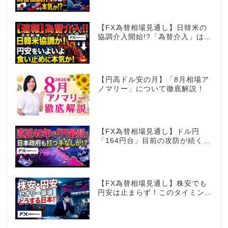
【FX為替相場見通し】日韓米の
協調介入開始!?「為替介入」はコ
コからが本番!?
【円高ドル安の月】「8月相場ア
ノマリー」について徹底解説！
【FX為替相場見通し】ドル円
「164円台」目前の攻防が続く！
40年で円は最弱へ！日本は大丈
夫か!?
【FX為替相場見通し】株安でも
円安は止まらず！このタイミング
でとった日銀のヤバすぎる行動と
は？