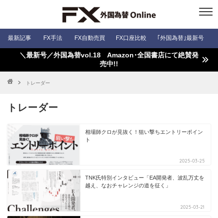
最新記事
FX手法
FX自動売買
FX口座比較
｢外国為替｣最新号
＼最新号／外国為替vol.18 Amazon･全国書店にて絶賛発
売中!!
トレーダー
トレーダー
相場師クロが見抜く！狙い撃ちエントリーポイン
ト
2025-03-25
TNK氏特別インタビュー「EA開発者、波乱万丈を
越え、なおチャレンジの道を征く」
2025-03-21