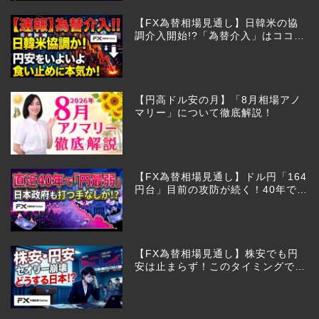
【FX為替相場見通し】日韓米の協
調介入開始!?「為替介入」はココか
らが本番!?
【円高ドル安の月】「8月相場アノ
マリー」について徹底解説！
【FX為替相場見通し】ドル円「164
円台」目前の攻防が続く！40年で円
は最弱へ！日本は大丈夫か!?
【FX為替相場見通し】株安でも円
安は止まらず！このタイミングでと
った日銀のヤバすぎる行動とは？