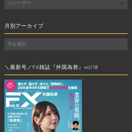
テ
ゴ
リ
ー
月別アーカイブ
月
別
ア
ー
カ
＼最新号／FX雑誌『外国為替』vol.18
イ
ブ