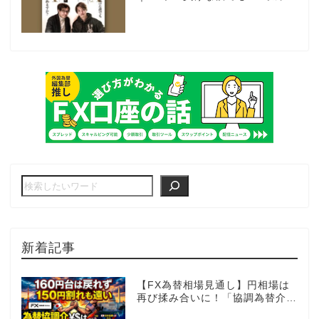
上がれますか？～あの漫画家、自
動売買に挑戦ス～
新着記事
【FX為替相場見通し】円相場は
再び揉み合いに！「協調為替介
入」再びあるのか!?