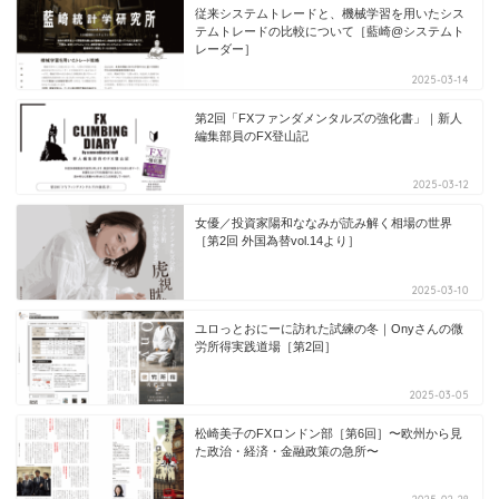
従来システムトレードと、機械学習を用いたシス
テムトレードの比較について［藍崎@システムト
レーダー］
2025-03-14
第2回「FXファンダメンタルズの強化書」｜新人
編集部員のFX登山記
2025-03-12
女優／投資家陽和ななみが読み解く相場の世界
［第2回 外国為替vol.14より］
2025-03-10
ユロっとおにーに訪れた試練の冬｜Onyさんの微
労所得実践道場［第2回］
2025-03-05
松崎美子のFXロンドン部［第6回］〜欧州から見
た政治・経済・金融政策の急所〜