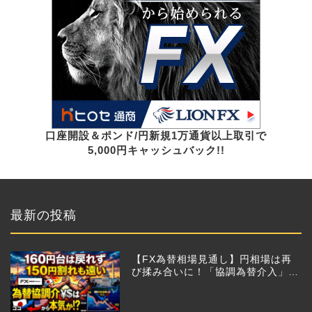
口座開設＆ポンド/円新規1万通貨以上取引で
5,000円キャッシュバック!!
最新の投稿
【FX為替相場見通し】円相場は再
び揉み合いに！「協調為替介入」再
びあるのか!?