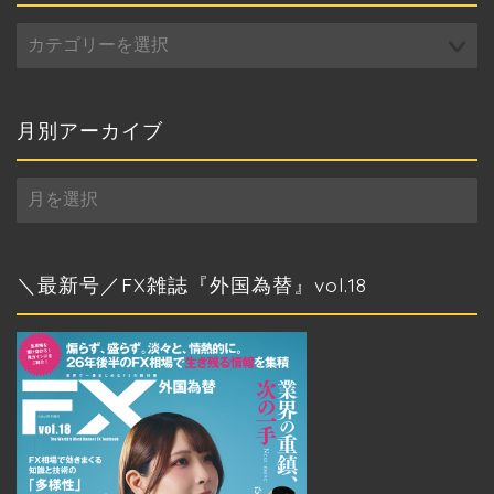
カ
テ
ゴ
リ
ー
月別アーカイブ
月
別
ア
ー
カ
＼最新号／FX雑誌『外国為替』vol.18
イ
ブ