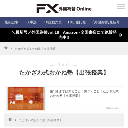
最新記事
FX手法
FX自動売買
FX口座比較
｢外国為替｣最新号
＼最新号／外国為替vol.18 Amazon･全国書店にて絶賛発
売中!!
たかざわ式おかね塾【出張授業】
― TAG ―
たかざわ式おかね塾【出張授業】
第1回 まずは知ること・気づくこと｜たかざわ式
おかね塾【出張授業】
2026-06-25
たかざわ式おかね塾【出張授業】