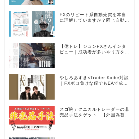
FXのリピート系自動売買を本当
に理解していますか？同じ自動売
買でもEAとは全く違う世界観
【億トレ】ジュンFXさんインタ
ビュー｜成功者が多いやり方を選
んだ。それがスキャルピングだっ
た
やしろあずき×Trader Kaibe対談
｜FXボロ負けな僕でもEAで成り
上がれますか？～あの漫画家、自
動売買に挑戦ス～
スゴ腕テクニカルトレーダーの非
売品手法をゲット！【外国為替×
みんなのFX限定タイアッププロ
グラム】