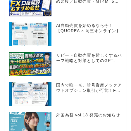
め比較／自動売買・MT4MT5対
応業者も網羅
AI自動売買を始めるなら今！
【QUOREA × 岡三オンライン】
リピート自動売買を難しくするハ
ーフ戦略と対策としてのGPT-
Trade
国内で唯一※、暗号資産ノックア
ウトオプション取引が可能！FX
感覚のオプション取引 ノックア
ウトオプション［FXTF］
外国為替 vol.18 発売のお知らせ