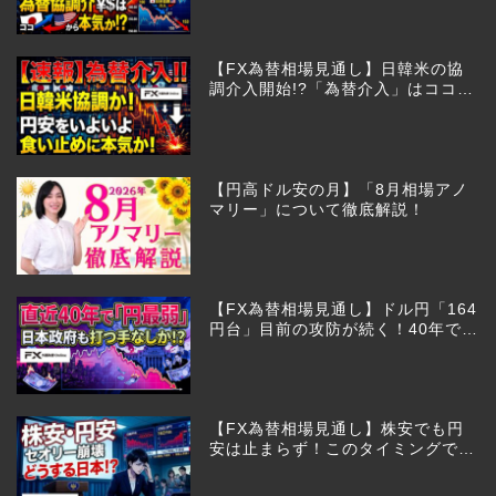
【FX為替相場見通し】日韓米の協
調介入開始!?「為替介入」はココか
らが本番!?
【円高ドル安の月】「8月相場アノ
マリー」について徹底解説！
【FX為替相場見通し】ドル円「164
円台」目前の攻防が続く！40年で円
は最弱へ！日本は大丈夫か!?
【FX為替相場見通し】株安でも円
安は止まらず！このタイミングでと
った日銀のヤバすぎる行動とは？