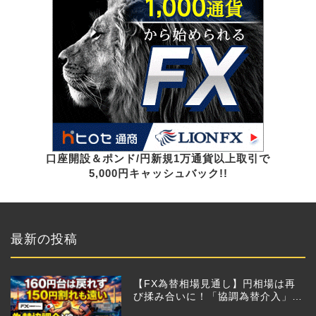
口座開設＆ポンド/円新規1万通貨以上取引で
5,000円キャッシュバック!!
最新の投稿
【FX為替相場見通し】円相場は再
び揉み合いに！「協調為替介入」再
びあるのか!?