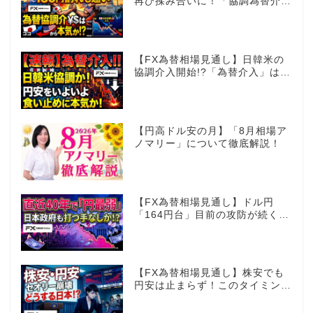
再び揉み合いに！「協調為替介
入」再びあるのか!?
【FX為替相場見通し】日韓米の
協調介入開始!?「為替介入」はコ
コからが本番!?
【円高ドル安の月】「8月相場ア
ノマリー」について徹底解説！
【FX為替相場見通し】ドル円
「164円台」目前の攻防が続く！
40年で円は最弱へ！日本は大丈
夫か!?
【FX為替相場見通し】株安でも
円安は止まらず！このタイミング
でとった日銀のヤバすぎる行動と
は？